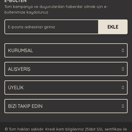
E-BÜLTEN
Ürün açıklamasında eksik bilgiler bulunuyor.
Tüm kampanya ve duyurulardan haberdar olmak için e-
Ürün bilgilerinde hatalar bulunuyor.
bültenimize kaydolunuz.
Ürün fiyatı diğer sitelerden daha pahalı.
EKLE
Bu ürüne benzer farklı alternatifler olmalı.
KURUMSAL
Gönder
ALIŞVERİŞ
ÜYELİK
BİZİ TAKİP EDİN
© Tüm hakları saklıdır. Kredi kartı bilgileriniz 256bit SSL sertifikası ile