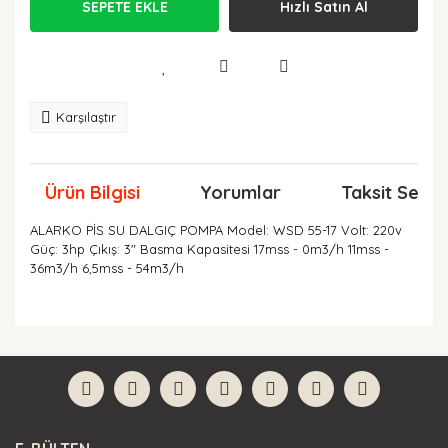
SEPETE EKLE
Hızlı Satın Al
Karşılaştır
Ürün Bilgisi
Yorumlar
Taksit Seçen
ALARKO PİS SU DALGIÇ POMPA Model: WSD 55-17 Volt: 220v
Güç: 3hp Çıkış: 3" Basma Kapasitesi 17mss - 0m3/h 11mss -
36m3/h 6,5mss - 54m3/h
Bu ürünün fiyat bilgisi, resim, ürün açıklamalarında ve
diğer konularda yetersiz gördüğünüz noktaları öneri
Bu ürüne ilk yorumu siz yapın!
formunu kullanarak tarafımıza iletebilirsiniz.
Görüş ve önerileriniz için teşekkür ederiz.
Yorum Yaz
Ürün resmi kalitesiz, bozuk veya görüntülenemiyor.