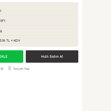
O
00F1
Ay
3,18 TL + KDV
EKLE
Hızlı Satın Al
 Et
Yorum Yaz