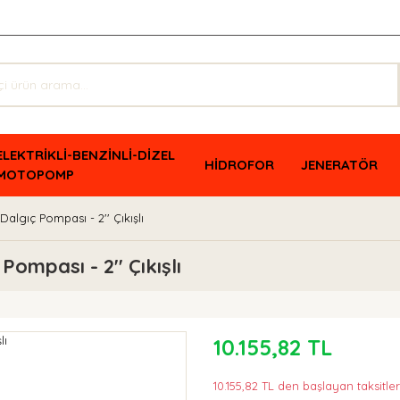
ELEKTRİKLİ-BENZİNLİ-DİZEL
HİDROFOR
JENERATÖR
MOTOPOMP
Dalgıç Pompası - 2'' Çıkışlı
Pompası - 2'' Çıkışlı
10.155,82 TL
10.155,82 TL den başlayan taksitler