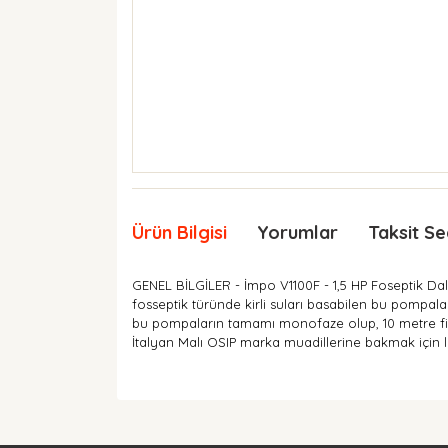
Ürün Bilgisi
Yorumlar
Taksit Se
GENEL BİLGİLER - İmpo V1100F - 1,5 HP Foseptik Da
fosseptik türünde kirli suları basabilen bu pompalar
bu pompaların tamamı monofaze olup, 10 metre fi
İtalyan Malı OSIP marka muadillerine bakmak için 
Bu ürünün fiyat bilgisi, resim, ürün açıklamaları
Görüş ve önerileriniz için teşekkür ederiz.