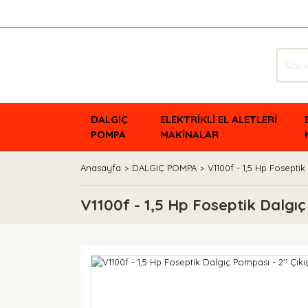
DALGIÇ
ELEKTRİKLİ EL ALETLERİ
POMPA
MAKİNALAR
Anasayfa
DALGIÇ POMPA
V1100f - 1,5 Hp Foseptik 
V1100f - 1,5 Hp Foseptik Dalgıç 