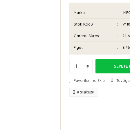
Marka
İMP
Stok Kodu
V11
Garanti Süresi
24 
Fiyat
8.46
SEPETE 
Tavsiye
Karşılaştır