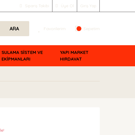
Sipariş Takibi
Üye Ol
Giriş Yap
ARA
Favorilerim
Sepetim
SULAMA SİSTEM VE
YAPI MARKET
EKİPMANLARI
HIRDAVAT
le!