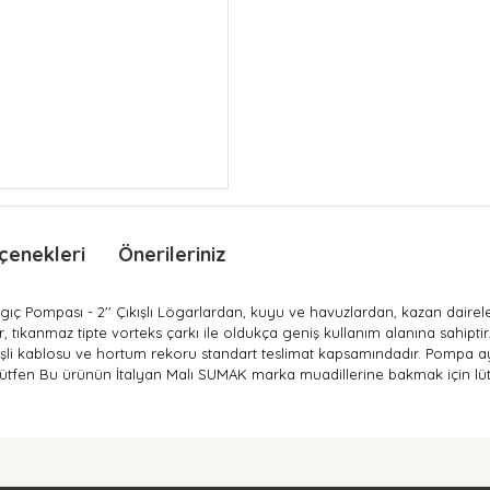
çenekleri
Önerileriniz
lgıç Pompası - 2'' Çıkışlı Lögarlardan, kuyu ve havuzlardan, kazan dair
, tıkanmaz tipte vorteks çarkı ile oldukça geniş kullanım alanına sahiptir
şli kablosu ve hortum rekoru standart teslimat kapsamındadır. Pompa 
lütfen Bu ürünün İtalyan Malı SUMAK marka muadillerine bakmak için lü
nda ve diğer konularda yetersiz gördüğünüz noktaları öneri formunu kullan
Bu ürüne ilk yorumu siz yapın!