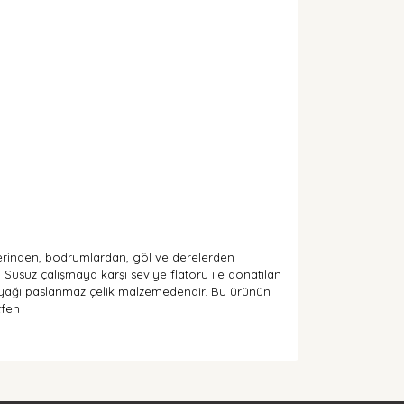
elerinden, bodrumlardan, göl ve derelerden
. Susuz çalışmaya karşı seviye flatörü ile donatılan
ayağı paslanmaz çelik malzemedendir. Bu ürünün
tfen
arak tarafımıza iletebilirsiniz.