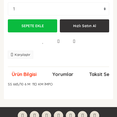
SEPETE EKLE
Hızlı Satın Al
Karşılaştır
Ürün Bilgisi
Yorumlar
Taksit Seçen
SS 665/10 6 M 11D KM İMPO
Bu ürünün fiyat bilgisi, resim, ürün açıklamalarında ve
diğer konularda yetersiz gördüğünüz noktaları öneri
Bu ürüne ilk yorumu siz yapın!
formunu kullanarak tarafımıza iletebilirsiniz.
Görüş ve önerileriniz için teşekkür ederiz.