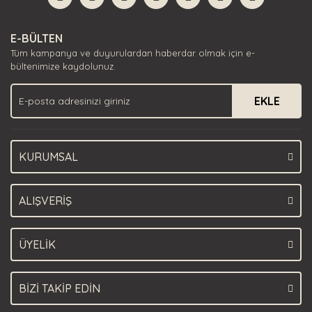
Yorum Yaz
Ürün resmi kalitesiz, bozuk veya görüntülenemiyor.
E-BÜLTEN
Ürün açıklamasında eksik bilgiler bulunuyor.
Tüm kampanya ve duyurulardan haberdar olmak için e-
Ürün bilgilerinde hatalar bulunuyor.
bültenimize kaydolunuz.
Ürün fiyatı diğer sitelerden daha pahalı.
EKLE
Bu ürüne benzer farklı alternatifler olmalı.
KURUMSAL
Gönder
ALIŞVERİŞ
ÜYELİK
BİZİ TAKİP EDİN