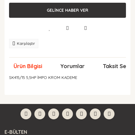
GELİNCE HABER VER
Karşılaştır
Ürün Bilgisi
Yorumlar
Taksit Seçen
SK415/15 5,5HP İMPO KROM KADEME
Bu ürünün fiyat bilgisi, resim, ürün açıklamalarında ve
diğer konularda yetersiz gördüğünüz noktaları öneri
Bu ürüne ilk yorumu siz yapın!
formunu kullanarak tarafımıza iletebilirsiniz.
Görüş ve önerileriniz için teşekkür ederiz.
Yorum Yaz
Ürün resmi kalitesiz, bozuk veya görüntülenemiyor.
E-BÜLTEN
Ürün açıklamasında eksik bilgiler bulunuyor.