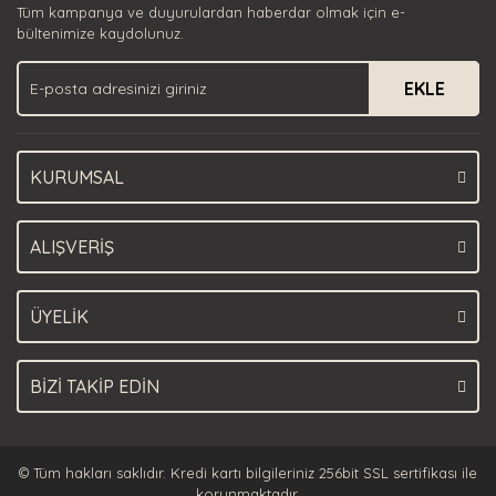
Tüm kampanya ve duyurulardan haberdar olmak için e-
Ürün bilgilerinde hatalar bulunuyor.
bültenimize kaydolunuz.
Ürün fiyatı diğer sitelerden daha pahalı.
EKLE
Bu ürüne benzer farklı alternatifler olmalı.
KURUMSAL
Gönder
ALIŞVERİŞ
ÜYELİK
BİZİ TAKİP EDİN
© Tüm hakları saklıdır. Kredi kartı bilgileriniz 256bit SSL sertifikası ile
korunmaktadır.