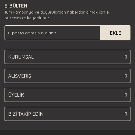
E-BÜLTEN
Ürün açıklamasında eksik bilgiler bulunuyor.
Tüm kampanya ve duyurulardan haberdar olmak için e-
Ürün bilgilerinde hatalar bulunuyor.
bültenimize kaydolunuz.
Ürün fiyatı diğer sitelerden daha pahalı.
EKLE
Bu ürüne benzer farklı alternatifler olmalı.
KURUMSAL
Gönder
ALIŞVERİŞ
ÜYELİK
BİZİ TAKİP EDİN