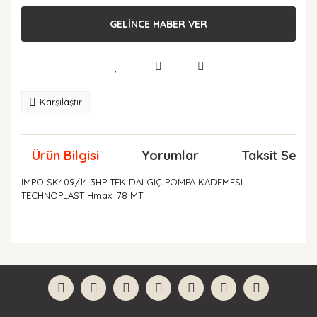
GELİNCE HABER VER
Karşılaştır
Ürün Bilgisi
Yorumlar
Taksit Seçen
İMPO SK409/14 3HP TEK DALGIÇ POMPA KADEMESİ
TECHNOPLAST Hmax: 78 MT
Bu ürünün fiyat bilgisi, resim, ürün açıklamalarında ve
diğer konularda yetersiz gördüğünüz noktaları öneri
Bu ürüne ilk yorumu siz yapın!
formunu kullanarak tarafımıza iletebilirsiniz.
Görüş ve önerileriniz için teşekkür ederiz.
Yorum Yaz
Ürün resmi kalitesiz, bozuk veya görüntülenemiyor.