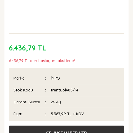
6.436,79 TL
6.436,79 TL den başlayan taksitlerle!
Marka
İMPO
Stok Kodu
trentyol408/14
Garanti Süresi
24 Ay
Fiyat
5.363,99 TL + KDV
GELİNCE HABER VER