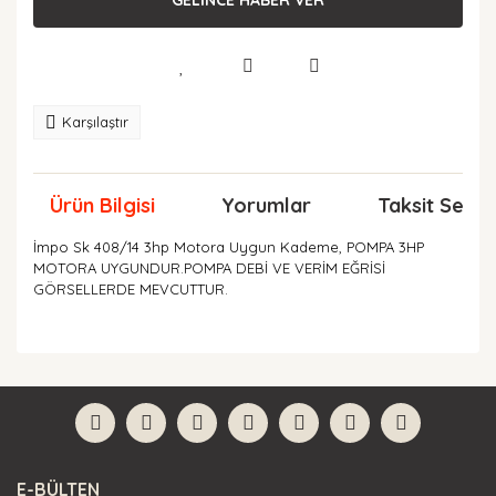
Karşılaştır
Ürün Bilgisi
Yorumlar
Taksit Seçen
İmpo Sk 408/14 3hp Motora Uygun Kademe, POMPA 3HP
MOTORA UYGUNDUR.POMPA DEBİ VE VERİM EĞRİSİ
GÖRSELLERDE MEVCUTTUR.
Bu ürünün fiyat bilgisi, resim, ürün açıklamalarında ve
diğer konularda yetersiz gördüğünüz noktaları öneri
Bu ürüne ilk yorumu siz yapın!
formunu kullanarak tarafımıza iletebilirsiniz.
Görüş ve önerileriniz için teşekkür ederiz.
Yorum Yaz
Ürün resmi kalitesiz, bozuk veya görüntülenemiyor.
E-BÜLTEN
Ürün açıklamasında eksik bilgiler bulunuyor.