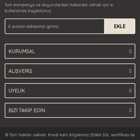
Tüm kampanya ve duyurulardan haberdar olmak için e-
Ürün bilgilerinde hatalar bulunuyor.
bültenimize kaydolunuz.
Ürün fiyatı diğer sitelerden daha pahalı.
EKLE
Bu ürüne benzer farklı alternatifler olmalı.
KURUMSAL
Gönder
ALIŞVERİŞ
ÜYELİK
BİZİ TAKİP EDİN
© Tüm hakları saklıdır. Kredi kartı bilgileriniz 256bit SSL sertifikası ile