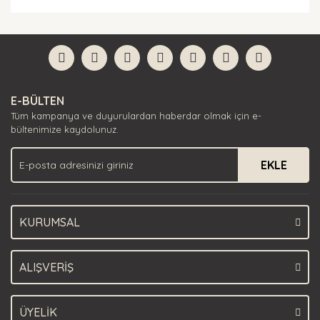
Bu ürünün fiyat bilgisi, resim, ürün açıklamalarında ve
diğer konularda yetersiz gördüğünüz noktaları öneri
Bu ürüne ilk yorumu siz yapın!
formunu kullanarak tarafımıza iletebilirsiniz.
Görüş ve önerileriniz için teşekkür ederiz.
Yorum Yaz
Ürün resmi kalitesiz, bozuk veya görüntülenemiyor.
E-BÜLTEN
Ürün açıklamasında eksik bilgiler bulunuyor.
Tüm kampanya ve duyurulardan haberdar olmak için e-
Ürün bilgilerinde hatalar bulunuyor.
bültenimize kaydolunuz.
Ürün fiyatı diğer sitelerden daha pahalı.
EKLE
Bu ürüne benzer farklı alternatifler olmalı.
KURUMSAL
Gönder
ALIŞVERİŞ
ÜYELİK