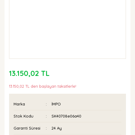
13.150,02 TL
13.150,02 TL den başlayan taksitlerle!
Marka
İMPO
Stok Kodu
SK40708e06a40
Garanti Süresi
24 Ay