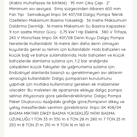
(Kablo muhafazası ile bilrlikte) : 95 mm Çıkış Çapı : 2"
Mimimum sıvı seviyesi : Emiş süzgecinden itibaren 600 mm
Fan Tipi : Semiaksiyel İmpo SK 407/08 Dalgıç Pompa Teknik
Özellikleri Maksimum Basma Yüksekliği : 36 metre Maksumum
Daldırma Derinliği : 16 metre Maksimum Su Basma Kapasitesi :
9 ton saatte Motor Gücü : 0,75 kW 1 Hp Elektrik : 380 V Trifaze,
240 V Monofaze İmpo SK 407/08 Derin Kuyu Dalgıç Pompa
Nerelerde Kullanılabilir. 16 metre den daha derin olmayan
kuyularda genel su temini için kullanılabilir. Hobi bahçeleri ve
küçük bağ ve bahçe sulamalarında, Hobi bahçeleri ve küçük
bahçelerde damlama sulama için, 1-2 bar aralığında
çalışabilen küçük fiskiyeler de yağmurlama sulama için,
Endüstriyel alanlarda basınçlı su gerektirmeyen sıvı aktarım
amacıyla kullanılabilir. Dalgıç pompanızın kurulumunu
yapmak için mutlaka kullanmanız gereken ek malzemeler
olacaktır. Bu malzeleri de siparişinize ekleyip dalgıç pompa
setinizi ihtiyacınıza göre şekillendirebilirsiniz. Dalgıç Pompa
Paket Oluşturucu Aşağıdaki grafiğe göre;Pompanın dikey ve
yatay mesaflerdeki verimini görebilirsiniz. İmpo SK 408/04
BASMA MİKTARI DİKEY BASMA YÜKSEKLİĞİ YATAY BASMA
UZUNLUĞU 1 TON 33 m 330 m 6 TON 28 m 280 m 7 TON 25 m
250 m 8 TON 21 m 210 m 9 TON 16 m 160 m