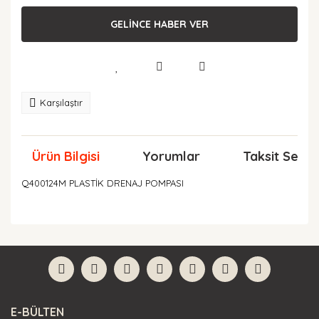
GELİNCE HABER VER
Karşılaştır
Ürün Bilgisi
Yorumlar
Taksit Seçen
Q400124M PLASTİK DRENAJ POMPASI
Bu ürünün fiyat bilgisi, resim, ürün açıklamalarında ve
diğer konularda yetersiz gördüğünüz noktaları öneri
Bu ürüne ilk yorumu siz yapın!
formunu kullanarak tarafımıza iletebilirsiniz.
Görüş ve önerileriniz için teşekkür ederiz.
Yorum Yaz
Ürün resmi kalitesiz, bozuk veya görüntülenemiyor.
E-BÜLTEN
Ürün açıklamasında eksik bilgiler bulunuyor.