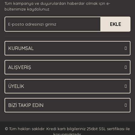
Tüm kampanya ve duyurulardan haberdar olmak için e-
Ürün bilgilerinde hatalar bulunuyor.
bültenimize kaydolunuz.
Ürün fiyatı diğer sitelerden daha pahalı.
EKLE
Bu ürüne benzer farklı alternatifler olmalı.
KURUMSAL
Gönder
ALIŞVERİŞ
ÜYELİK
BİZİ TAKİP EDİN
© Tüm hakları saklıdır. Kredi kartı bilgileriniz 256bit SSL sertifikası ile
korunmaktadır.