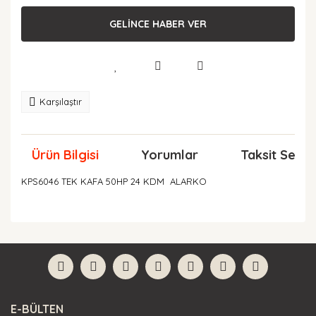
GELİNCE HABER VER
Karşılaştır
Ürün Bilgisi
Yorumlar
Taksit Seçen
KPS6046 TEK KAFA 50HP 24 KDM ALARKO
Bu ürünün fiyat bilgisi, resim, ürün açıklamalarında ve
diğer konularda yetersiz gördüğünüz noktaları öneri
Bu ürüne ilk yorumu siz yapın!
formunu kullanarak tarafımıza iletebilirsiniz.
Görüş ve önerileriniz için teşekkür ederiz.
Yorum Yaz
Ürün resmi kalitesiz, bozuk veya görüntülenemiyor.
E-BÜLTEN
Ürün açıklamasında eksik bilgiler bulunuyor.