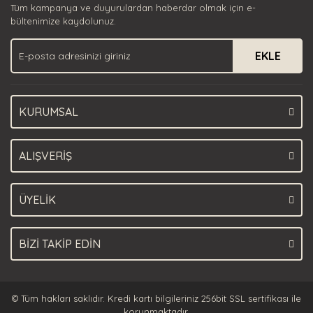
Tüm kampanya ve duyurulardan haberdar olmak için e-
Ürün bilgilerinde hatalar bulunuyor.
bültenimize kaydolunuz.
Ürün fiyatı diğer sitelerden daha pahalı.
EKLE
Bu ürüne benzer farklı alternatifler olmalı.
KURUMSAL
Gönder
ALIŞVERİŞ
ÜYELİK
BİZİ TAKİP EDİN
© Tüm hakları saklıdır. Kredi kartı bilgileriniz 256bit SSL sertifikası ile
korunmaktadır.