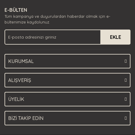
Ürün resmi kalitesiz, bozuk veya görüntülenemiyor.
E-BÜLTEN
Ürün açıklamasında eksik bilgiler bulunuyor.
Tüm kampanya ve duyurulardan haberdar olmak için e-
Ürün bilgilerinde hatalar bulunuyor.
bültenimize kaydolunuz.
Ürün fiyatı diğer sitelerden daha pahalı.
EKLE
Bu ürüne benzer farklı alternatifler olmalı.
KURUMSAL
Gönder
ALIŞVERİŞ
ÜYELİK
BİZİ TAKİP EDİN