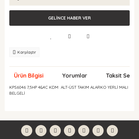
GELİNCE HABER VER
Karşılaştır
Ürün Bilgisi
Yorumlar
Taksit Seçen
KPS6046 7,5HP 4&4C KDM ALT-ÜST TAKIM ALARKO YERLİ MALI
BELGELİ
Bu ürünün fiyat bilgisi, resim, ürün açıklamalarında ve
diğer konularda yetersiz gördüğünüz noktaları öneri
Bu ürüne ilk yorumu siz yapın!
formunu kullanarak tarafımıza iletebilirsiniz.
Görüş ve önerileriniz için teşekkür ederiz.
Yorum Yaz