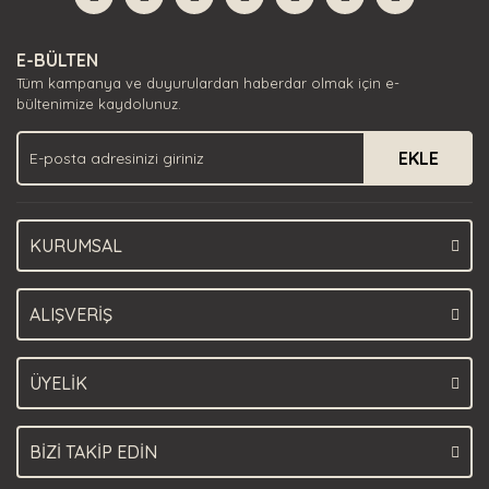
Yorum Yaz
Ürün resmi kalitesiz, bozuk veya görüntülenemiyor.
E-BÜLTEN
Ürün açıklamasında eksik bilgiler bulunuyor.
Tüm kampanya ve duyurulardan haberdar olmak için e-
Ürün bilgilerinde hatalar bulunuyor.
bültenimize kaydolunuz.
Ürün fiyatı diğer sitelerden daha pahalı.
EKLE
Bu ürüne benzer farklı alternatifler olmalı.
KURUMSAL
Gönder
ALIŞVERİŞ
ÜYELİK
BİZİ TAKİP EDİN