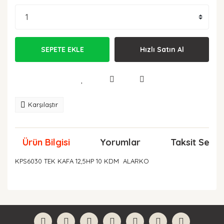
SEPETE EKLE
Hızlı Satın Al
Karşılaştır
Ürün Bilgisi
Yorumlar
Taksit Seçen
KPS6030 TEK KAFA 12,5HP 10 KDM ALARKO
Bu ürünün fiyat bilgisi, resim, ürün açıklamalarında ve
diğer konularda yetersiz gördüğünüz noktaları öneri
Bu ürüne ilk yorumu siz yapın!
formunu kullanarak tarafımıza iletebilirsiniz.
Görüş ve önerileriniz için teşekkür ederiz.