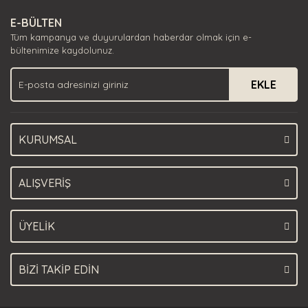
Ürün resmi kalitesiz, bozuk veya görüntülenemiyor.
E-BÜLTEN
Ürün açıklamasında eksik bilgiler bulunuyor.
Tüm kampanya ve duyurulardan haberdar olmak için e-
Ürün bilgilerinde hatalar bulunuyor.
bültenimize kaydolunuz.
Ürün fiyatı diğer sitelerden daha pahalı.
EKLE
Bu ürüne benzer farklı alternatifler olmalı.
KURUMSAL
Gönder
ALIŞVERİŞ
ÜYELİK
BİZİ TAKİP EDİN