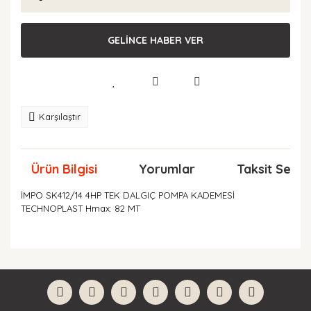
GELİNCE HABER VER
Karşılaştır
Ürün Bilgisi
Yorumlar
Taksit Seçen
İMPO SK412/14 4HP TEK DALGIÇ POMPA KADEMESİ
TECHNOPLAST Hmax: 82 MT
Bu ürünün fiyat bilgisi, resim, ürün açıklamalarında ve
diğer konularda yetersiz gördüğünüz noktaları öneri
Bu ürüne ilk yorumu siz yapın!
formunu kullanarak tarafımıza iletebilirsiniz.
Görüş ve önerileriniz için teşekkür ederiz.
Yorum Yaz