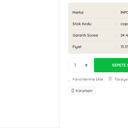
Marka
İMP
Stok Kodu
cop
Garanti Süresi
24 
Fiyat
13.3
SEPETE 
Tavsiye
Karşılaştır