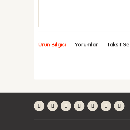
Ürün Bilgisi
Yorumlar
Taksit Se
.
Bu ürünün fiyat bilgisi, resim, ürün açıklamaları
Görüş ve önerileriniz için teşekkür ederiz.
Ürün resmi kalitesiz, bozuk veya görüntülenemiyor
Ürün açıklamasında eksik bilgiler bulunuyor.
Ürün bilgilerinde hatalar bulunuyor.
Ürün fiyatı diğer sitelerden daha pahalı.