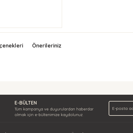
çenekleri
Önerileriniz
nda ve diğer konularda yetersiz gördüğünüz noktaları öneri formunu kullan
Bu ürüne ilk yorumu siz yapın!
.
E-BÜLTEN
Yorum Yaz
Tüm kampanya ve duyurulardan haberdar
olmak için e-bültenimize kaydolunuz.