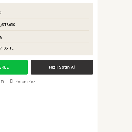
O
yST8630
Ay
51,03 TL
EKLE
Hızlı Satın Al
 Et
Yorum Yaz