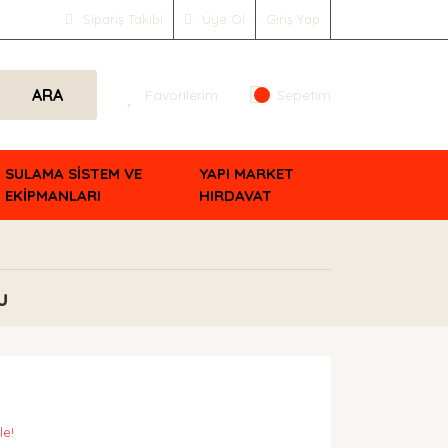
Sipariş Takibi
Üye Ol
Giriş Yap
ARA
Favorilerim
Sepetim
SULAMA SİSTEM VE
YAPI MARKET
EKİPMANLARI
HIRDAVAT
u
le!