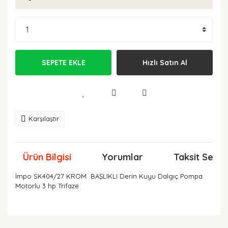
SEPETE EKLE
Hızlı Satın Al
Karşılaştır
Ürün Bilgisi
Yorumlar
Taksit Seçen
İmpo SK404/27 KROM BAŞLIKLI Derin Kuyu Dalgıç Pompa
Motorlu 3 hp Trifaze
Bu ürünün fiyat bilgisi, resim, ürün açıklamalarında ve
diğer konularda yetersiz gördüğünüz noktaları öneri
Bu ürüne ilk yorumu siz yapın!