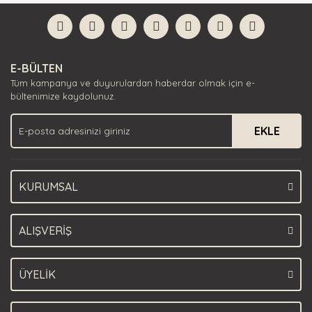
formunu kullanarak tarafımıza iletebilirsiniz.
Görüş ve önerileriniz için teşekkür ederiz.
Yorum Yaz
Ürün resmi kalitesiz, bozuk veya görüntülenemiyor.
E-BÜLTEN
Ürün açıklamasında eksik bilgiler bulunuyor.
Tüm kampanya ve duyurulardan haberdar olmak için e-
Ürün bilgilerinde hatalar bulunuyor.
bültenimize kaydolunuz.
Ürün fiyatı diğer sitelerden daha pahalı.
EKLE
Bu ürüne benzer farklı alternatifler olmalı.
KURUMSAL
Gönder
ALIŞVERİŞ
ÜYELİK