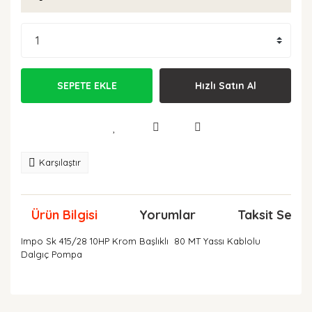
SEPETE EKLE
Hızlı Satın Al
Karşılaştır
Ürün Bilgisi
Yorumlar
Taksit Seçen
Impo Sk 415/28 10HP Krom Başlıklı 80 MT Yassı Kablolu
Dalgıç Pompa
Bu ürünün fiyat bilgisi, resim, ürün açıklamalarında ve
diğer konularda yetersiz gördüğünüz noktaları öneri
Bu ürüne ilk yorumu siz yapın!