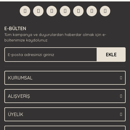
formunu kullanarak tarafımıza iletebilirsiniz.
Görüş ve önerileriniz için teşekkür ederiz.
Yorum Yaz
Ürün resmi kalitesiz, bozuk veya görüntülenemiyor.
E-BÜLTEN
Ürün açıklamasında eksik bilgiler bulunuyor.
Tüm kampanya ve duyurulardan haberdar olmak için e-
Ürün bilgilerinde hatalar bulunuyor.
bültenimize kaydolunuz.
Ürün fiyatı diğer sitelerden daha pahalı.
EKLE
Bu ürüne benzer farklı alternatifler olmalı.
KURUMSAL
Gönder
ALIŞVERİŞ
ÜYELİK