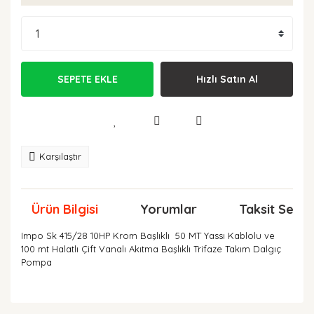
SEPETE EKLE
Hızlı Satın Al
Karşılaştır
Ürün Bilgisi
Yorumlar
Taksit Seçen
Impo Sk 415/28 10HP Krom Başlıklı 50 MT Yassı Kablolu ve
100 mt Halatlı Çift Vanalı Akıtma Başlıklı Trifaze Takım Dalgıç
Pompa
Bu ürünün fiyat bilgisi, resim, ürün açıklamalarında ve
diğer konularda yetersiz gördüğünüz noktaları öneri