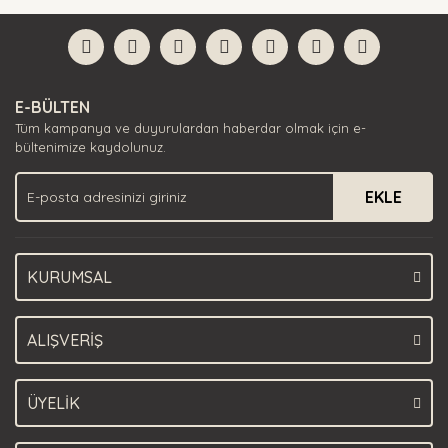
Bu ürüne ilk yorumu siz yapın!
formunu kullanarak tarafımıza iletebilirsiniz.
Görüş ve önerileriniz için teşekkür ederiz.
Yorum Yaz
Ürün resmi kalitesiz, bozuk veya görüntülenemiyor.
E-BÜLTEN
Ürün açıklamasında eksik bilgiler bulunuyor.
Tüm kampanya ve duyurulardan haberdar olmak için e-
Ürün bilgilerinde hatalar bulunuyor.
bültenimize kaydolunuz.
Ürün fiyatı diğer sitelerden daha pahalı.
EKLE
Bu ürüne benzer farklı alternatifler olmalı.
KURUMSAL
Gönder
ALIŞVERİŞ
ÜYELİK