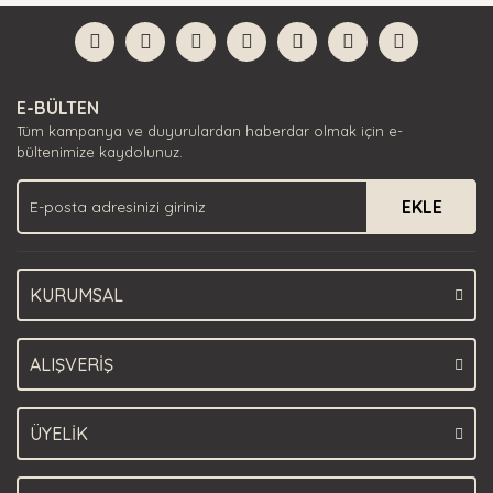
formunu kullanarak tarafımıza iletebilirsiniz.
Görüş ve önerileriniz için teşekkür ederiz.
Yorum Yaz
Ürün resmi kalitesiz, bozuk veya görüntülenemiyor.
E-BÜLTEN
Ürün açıklamasında eksik bilgiler bulunuyor.
Tüm kampanya ve duyurulardan haberdar olmak için e-
Ürün bilgilerinde hatalar bulunuyor.
bültenimize kaydolunuz.
Ürün fiyatı diğer sitelerden daha pahalı.
EKLE
Bu ürüne benzer farklı alternatifler olmalı.
KURUMSAL
Gönder
ALIŞVERİŞ
ÜYELİK