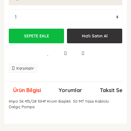
SEPETE EKLE
Hızlı Satın Al
Karşılaştır
Ürün Bilgisi
Yorumlar
Taksit Seçen
Impo Sk 415/28 10HP Krom Başlıklı 50 MT Yassı Kablolu
Dalgıç Pompa
Bu ürünün fiyat bilgisi, resim, ürün açıklamalarında ve
diğer konularda yetersiz gördüğünüz noktaları öneri
Bu ürüne ilk yorumu siz yapın!