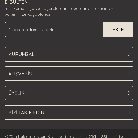
E-BÜLTEN
Ürün açıklamasında eksik bilgiler bulunuyor.
Tüm kampanya ve duyurulardan haberdar olmak için e-
Ürün bilgilerinde hatalar bulunuyor.
bültenimize kaydolunuz.
Ürün fiyatı diğer sitelerden daha pahalı.
EKLE
Bu ürüne benzer farklı alternatifler olmalı.
KURUMSAL
Gönder
ALIŞVERİŞ
ÜYELİK
BİZİ TAKİP EDİN
© Tüm hakları saklıdır. Kredi kartı bilgileriniz 256bit SSL sertifikası ile