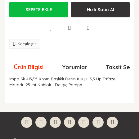
SEPETE EKLE
Hızlı Satın Al
Karşılaştır
Ürün Bilgisi
Yorumlar
Taksit Seçen
Impo Sk 415/15 Krom Başlıklı Derin Kuyu 5,5 Hp Trifaze
Motorlu 25 mt Kablolu Dalgıç Pompa
Bu ürünün fiyat bilgisi, resim, ürün açıklamalarında ve
diğer konularda yetersiz gördüğünüz noktaları öneri
Bu ürüne ilk yorumu siz yapın!
formunu kullanarak tarafımıza iletebilirsiniz.
Görüş ve önerileriniz için teşekkür ederiz.
Yorum Yaz
Ürün resmi kalitesiz, bozuk veya görüntülenemiyor.