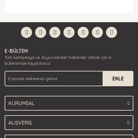
Bu ürünün fiyat bilgisi, resim, ürün açıklamalarında ve
diğer konularda yetersiz gördüğünüz noktaları öneri
Bu ürüne ilk yorumu siz yapın!
formunu kullanarak tarafımıza iletebilirsiniz.
Görüş ve önerileriniz için teşekkür ederiz.
Yorum Yaz
Ürün resmi kalitesiz, bozuk veya görüntülenemiyor.
E-BÜLTEN
Ürün açıklamasında eksik bilgiler bulunuyor.
Tüm kampanya ve duyurulardan haberdar olmak için e-
Ürün bilgilerinde hatalar bulunuyor.
bültenimize kaydolunuz.
Ürün fiyatı diğer sitelerden daha pahalı.
EKLE
Bu ürüne benzer farklı alternatifler olmalı.
KURUMSAL
Gönder
ALIŞVERİŞ