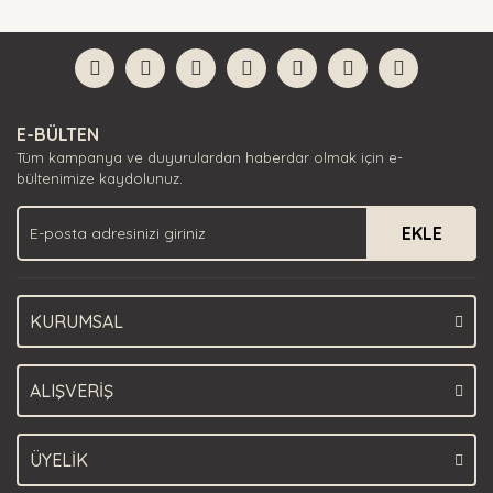
diğer konularda yetersiz gördüğünüz noktaları öneri
Bu ürüne ilk yorumu siz yapın!
formunu kullanarak tarafımıza iletebilirsiniz.
Görüş ve önerileriniz için teşekkür ederiz.
Yorum Yaz
Ürün resmi kalitesiz, bozuk veya görüntülenemiyor.
E-BÜLTEN
Ürün açıklamasında eksik bilgiler bulunuyor.
Tüm kampanya ve duyurulardan haberdar olmak için e-
Ürün bilgilerinde hatalar bulunuyor.
bültenimize kaydolunuz.
Ürün fiyatı diğer sitelerden daha pahalı.
EKLE
Bu ürüne benzer farklı alternatifler olmalı.
KURUMSAL
Gönder
ALIŞVERİŞ
ÜYELİK