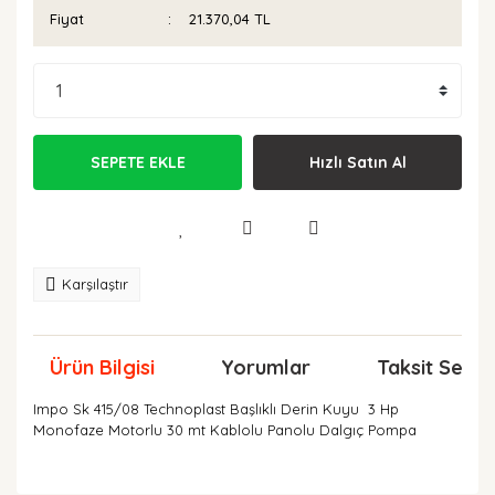
Fiyat
21.370,04 TL
SEPETE EKLE
Hızlı Satın Al
Karşılaştır
Ürün Bilgisi
Yorumlar
Taksit Seçen
Impo Sk 415/08 Technoplast Başlıklı Derin Kuyu 3 Hp
Monofaze Motorlu 30 mt Kablolu Panolu Dalgıç Pompa
Bu ürünün fiyat bilgisi, resim, ürün açıklamalarında ve