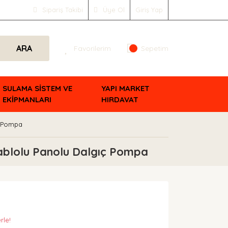
Sipariş Takibi
Üye Ol
Giriş Yap
ARA
Favorilerim
Sepetim
SULAMA SİSTEM VE
YAPI MARKET
EKİPMANLARI
HIRDAVAT
ç Pompa
ablolu Panolu Dalgıç Pompa
rle!