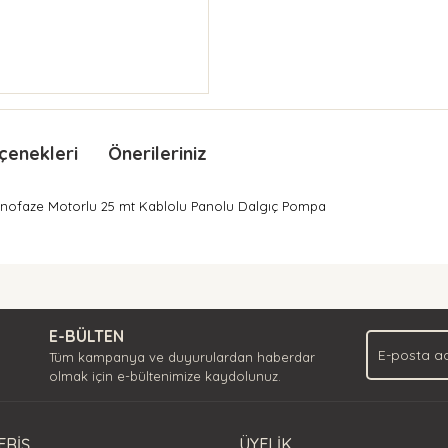
çenekleri
Önerileriniz
onofaze Motorlu 25 mt Kablolu Panolu Dalgıç Pompa
nda ve diğer konularda yetersiz gördüğünüz noktaları öneri formunu kullan
Bu ürüne ilk yorumu siz yapın!
.
E-BÜLTEN
Yorum Yaz
Tüm kampanya ve duyurulardan haberdar
olmak için e-bültenimize kaydolunuz.
ERİŞ
ÜYELİK