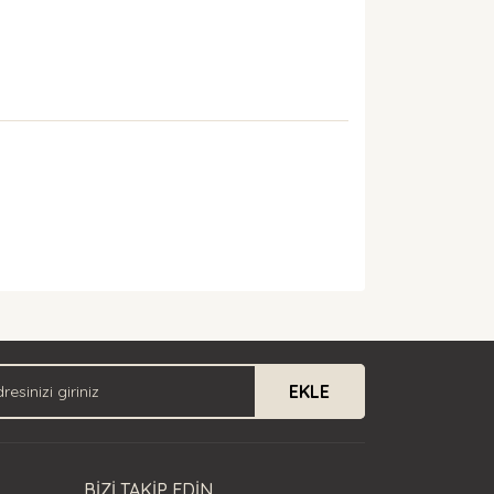
arak tarafımıza iletebilirsiniz.
EKLE
BİZİ TAKİP EDİN