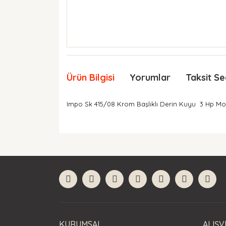
Ürün Bilgisi
Yorumlar
Taksit Se
Impo Sk 415/08 Krom Başlıklı Derin Kuyu 3 Hp M
Bu ürünün fiyat bilgisi, resim, ürün açıklamaları
Görüş ve önerileriniz için teşekkür ederiz.
Ürün resmi kalitesiz, bozuk veya görüntülenemiyor
Ürün açıklamasında eksik bilgiler bulunuyor.
Ürün bilgilerinde hatalar bulunuyor.
Ürün fiyatı diğer sitelerden daha pahalı.
Bu ürüne benzer farklı alternatifler olmalı.
KURUMSAL
ALIŞV