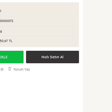
O
I0000072
Ay
30,67 TL
EKLE
Hızlı Satın Al
 Et
Yorum Yaz