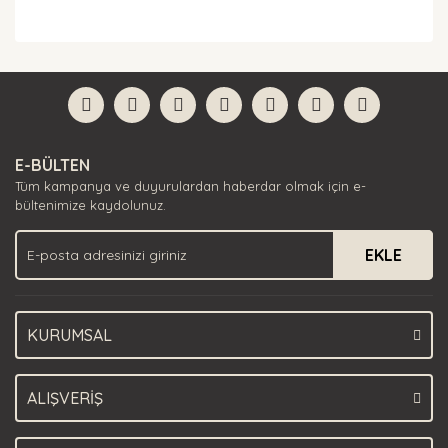
Bu ürünün fiyat bilgisi, resim, ürün açıklamalarında ve
diğer konularda yetersiz gördüğünüz noktaları öneri
Bu ürüne ilk yorumu siz yapın!
formunu kullanarak tarafımıza iletebilirsiniz.
Görüş ve önerileriniz için teşekkür ederiz.
Yorum Yaz
Ürün resmi kalitesiz, bozuk veya görüntülenemiyor.
E-BÜLTEN
Ürün açıklamasında eksik bilgiler bulunuyor.
Tüm kampanya ve duyurulardan haberdar olmak için e-
Ürün bilgilerinde hatalar bulunuyor.
bültenimize kaydolunuz.
Ürün fiyatı diğer sitelerden daha pahalı.
EKLE
Bu ürüne benzer farklı alternatifler olmalı.
KURUMSAL
Gönder
ALIŞVERİŞ