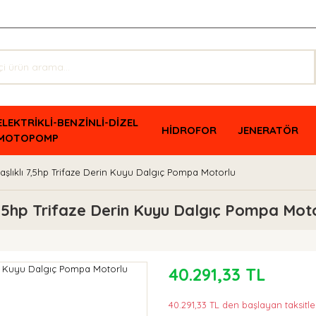
ELEKTRİKLİ-BENZİNLİ-DİZEL
HİDROFOR
JENERATÖR
MOTOPOMP
şlıklı 7,5hp Trifaze Derin Kuyu Dalgıç Pompa Motorlu
,5hp Trifaze Derin Kuyu Dalgıç Pompa Mot
40.291,33 TL
40.291,33 TL den başlayan taksitle