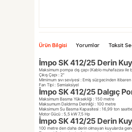
Ürün Bilgisi
Yorumlar
Taksit Se
İmpo SK 412/25 Derin Kuyu
Maksimum pompa dış çapı (Kablo muhafazası ile bi
Çıkış Çapı : 2"
Mimimum sıvı seviyesi : Emiş süzgecinden itibar
Fan Tipi : Semiaksiyel
İmpo SK 412/25 Dalgıç Pom
Maksimum Basma Yüksekliği : 150 metre
Maksumum Daldırma Derinliği : 100 metre
Maksimum Su Basma Kapasitesi : 16,99 ton saatt
Motor Gücü : 5,5 kW 7,5 Hp
İmpo SK 412/25 Derin Kuyu
100 metre den daha derin olmayan kuyularda genel su