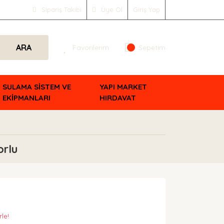
Sipariş Takibi
Üye Ol
Giriş Yap
ARA
Favorilerim
Sepetim
SULAMA SİSTEM VE
YAPI MARKET
EKİPMANLARI
HIRDAVAT
orlu
rle!