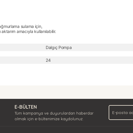
yağmurlama sulama için,
aktarım amacıyla kullanılabilir.
Dalgıç Pompa
24
nda ve diğer konularda yetersiz gördüğünüz noktaları öneri formunu kullan
Bu ürüne ilk yorumu siz yapın!
.
E-BÜLTEN
Yorum Yaz
Tüm kampanya ve duyurulardan haberdar
olmak için e-bültenimize kaydolunuz.