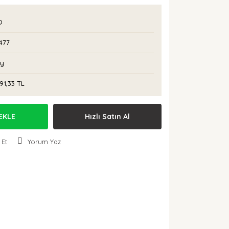
O
477
Ay
91,33 TL
EKLE
Hızlı Satın Al
 Et
Yorum Yaz