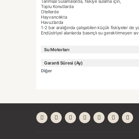
Tarımsal Sulamalarda, fıskıye sulama için,
Toplu Konutlarda
Otellerde
Hayvancılıkta
Havuzlarda
1-2 bar aralığında çalışabilen küçük fiskiyeler de 
Endüstriyel alanlarda basınçlı su gerektirmeyen sıvı 
Su Motorları
Garanti Süresi (Ay)
Diğer
Bu ürünün fiyat bilgisi, resim, ürün açıklamaları
Görüş ve önerileriniz için teşekkür ederiz.
Ürün resmi kalitesiz, bozuk veya görüntülenemiyor
Ürün açıklamasında eksik bilgiler bulunuyor.
Ürün bilgilerinde hatalar bulunuyor.
Ürün fiyatı diğer sitelerden daha pahalı.