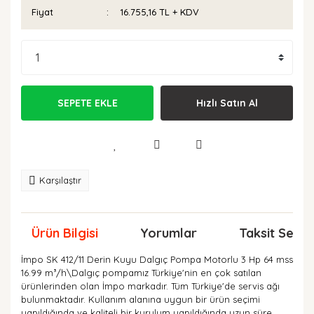
Fiyat
16.755,16 TL + KDV
SEPETE EKLE
Hızlı Satın Al
Karşılaştır
Ürün Bilgisi
Yorumlar
Taksit Seçen
İmpo SK 412/11 Derin Kuyu Dalgıç Pompa Motorlu 3 Hp 64 mss
16.99 m³/h\
Dalgıç pompamız Türkiye'nin en çok satılan
ürünlerinden olan İmpo markadır. Tüm Türkiye'de servis ağı
bulunmaktadır. Kullanım alanına uygun bir ürün seçimi
yapıldığında ve kaliteli bir kurulum yapıldığında uzun süre