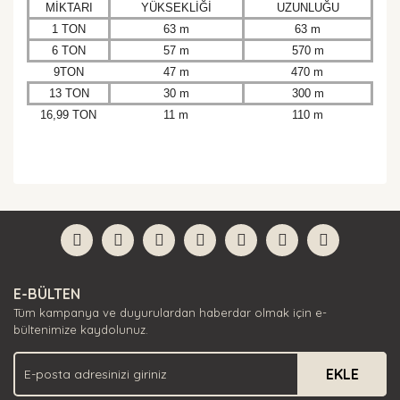
MİKTARI
YÜKSEKLİĞİ
UZUNLUĞU
1 TON
63 m
63 m
6 TON
57 m
570 m
9TON
47 m
470 m
13 TON
30 m
300 m
16,99 TON
11 m
110 m
Bu ürünün fiyat bilgisi, resim, ürün açıklamalarında ve
diğer konularda yetersiz gördüğünüz noktaları öneri
Bu ürüne ilk yorumu siz yapın!
formunu kullanarak tarafımıza iletebilirsiniz.
Görüş ve önerileriniz için teşekkür ederiz.
Yorum Yaz
Ürün resmi kalitesiz, bozuk veya görüntülenemiyor.
E-BÜLTEN
Ürün açıklamasında eksik bilgiler bulunuyor.
Tüm kampanya ve duyurulardan haberdar olmak için e-
Ürün bilgilerinde hatalar bulunuyor.
bültenimize kaydolunuz.
Ürün fiyatı diğer sitelerden daha pahalı.
EKLE
Bu ürüne benzer farklı alternatifler olmalı.