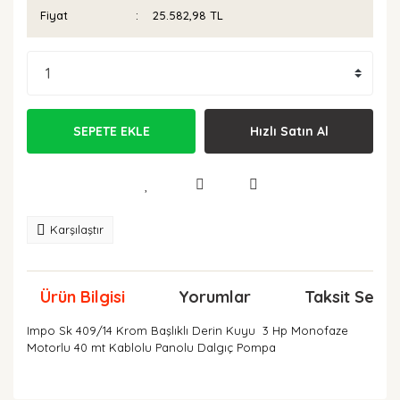
Fiyat
25.582,98 TL
SEPETE EKLE
Hızlı Satın Al
Karşılaştır
Ürün Bilgisi
Yorumlar
Taksit Seçen
Impo Sk 409/14 Krom Başlıklı Derin Kuyu 3 Hp Monofaze
Motorlu 40 mt Kablolu Panolu Dalgıç Pompa
Bu ürünün fiyat bilgisi, resim, ürün açıklamalarında ve