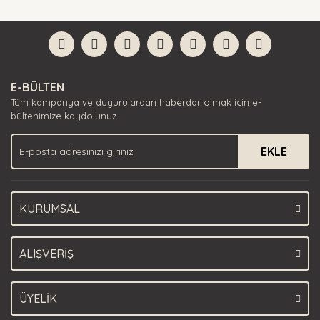
diğer konularda yetersiz gördüğünüz noktaları öneri
Bu ürüne ilk yorumu siz yapın!
formunu kullanarak tarafımıza iletebilirsiniz.
Görüş ve önerileriniz için teşekkür ederiz.
Yorum Yaz
Ürün resmi kalitesiz, bozuk veya görüntülenemiyor.
E-BÜLTEN
Ürün açıklamasında eksik bilgiler bulunuyor.
Tüm kampanya ve duyurulardan haberdar olmak için e-
Ürün bilgilerinde hatalar bulunuyor.
bültenimize kaydolunuz.
Ürün fiyatı diğer sitelerden daha pahalı.
EKLE
Bu ürüne benzer farklı alternatifler olmalı.
KURUMSAL
Gönder
ALIŞVERİŞ
ÜYELİK