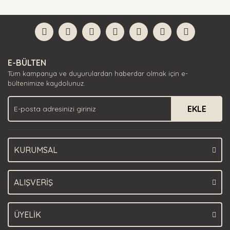
diğer konularda yetersiz gördüğünüz noktaları öneri
Bu ürüne ilk yorumu siz yapın!
formunu kullanarak tarafımıza iletebilirsiniz.
Görüş ve önerileriniz için teşekkür ederiz.
Yorum Yaz
Ürün resmi kalitesiz, bozuk veya görüntülenemiyor.
E-BÜLTEN
Ürün açıklamasında eksik bilgiler bulunuyor.
Tüm kampanya ve duyurulardan haberdar olmak için e-
Ürün bilgilerinde hatalar bulunuyor.
bültenimize kaydolunuz.
Ürün fiyatı diğer sitelerden daha pahalı.
EKLE
Bu ürüne benzer farklı alternatifler olmalı.
KURUMSAL
Gönder
ALIŞVERİŞ
ÜYELİK