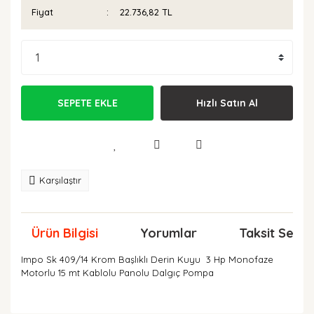
Fiyat
22.736,82 TL
SEPETE EKLE
Hızlı Satın Al
Karşılaştır
Ürün Bilgisi
Yorumlar
Taksit Seçen
Impo Sk 409/14 Krom Başlıklı Derin Kuyu 3 Hp Monofaze
Motorlu 15 mt Kablolu Panolu Dalgıç Pompa
Bu ürünün fiyat bilgisi, resim, ürün açıklamalarında ve