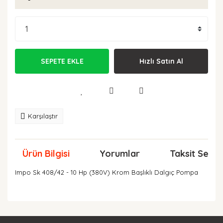
SEPETE EKLE
Hızlı Satın Al
Karşılaştır
Ürün Bilgisi
Yorumlar
Taksit Seçen
Impo Sk 408/42 - 10 Hp (380V) Krom Başlıklı Dalgıç Pompa
Bu ürünün fiyat bilgisi, resim, ürün açıklamalarında ve
diğer konularda yetersiz gördüğünüz noktaları öneri
Bu ürüne ilk yorumu siz yapın!
formunu kullanarak tarafımıza iletebilirsiniz.