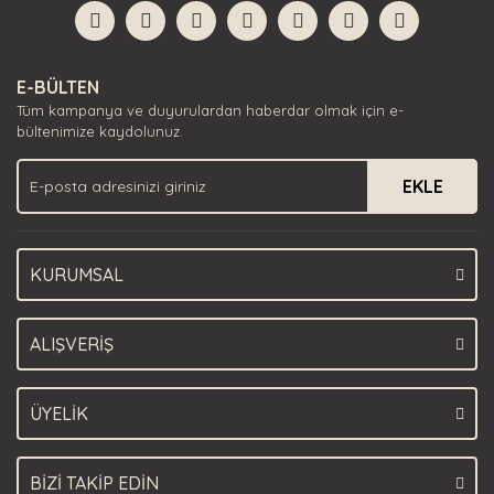
Görüş ve önerileriniz için teşekkür ederiz.
Yorum Yaz
Ürün resmi kalitesiz, bozuk veya görüntülenemiyor.
E-BÜLTEN
Ürün açıklamasında eksik bilgiler bulunuyor.
Tüm kampanya ve duyurulardan haberdar olmak için e-
Ürün bilgilerinde hatalar bulunuyor.
bültenimize kaydolunuz.
Ürün fiyatı diğer sitelerden daha pahalı.
EKLE
Bu ürüne benzer farklı alternatifler olmalı.
KURUMSAL
Gönder
ALIŞVERİŞ
ÜYELİK
BİZİ TAKİP EDİN