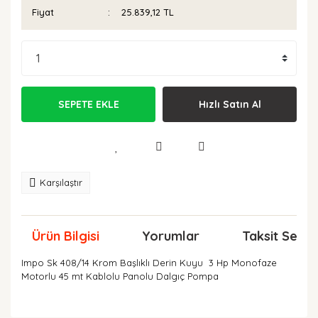
Fiyat
25.839,12 TL
SEPETE EKLE
Hızlı Satın Al
Karşılaştır
Ürün Bilgisi
Yorumlar
Taksit Seçen
Impo Sk 408/14 Krom Başlıklı Derin Kuyu 3 Hp Monofaze
Motorlu 45 mt Kablolu Panolu Dalgıç Pompa
Bu ürünün fiyat bilgisi, resim, ürün açıklamalarında ve