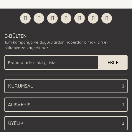
diğer konularda yetersiz gördüğünüz noktaları öneri
Bu ürüne ilk yorumu siz yapın!
formunu kullanarak tarafımıza iletebilirsiniz.
Görüş ve önerileriniz için teşekkür ederiz.
Yorum Yaz
Ürün resmi kalitesiz, bozuk veya görüntülenemiyor.
E-BÜLTEN
Ürün açıklamasında eksik bilgiler bulunuyor.
Tüm kampanya ve duyurulardan haberdar olmak için e-
Ürün bilgilerinde hatalar bulunuyor.
bültenimize kaydolunuz.
Ürün fiyatı diğer sitelerden daha pahalı.
EKLE
Bu ürüne benzer farklı alternatifler olmalı.
KURUMSAL
Gönder
ALIŞVERİŞ
ÜYELİK