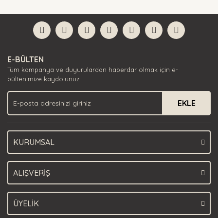
diğer konularda yetersiz gördüğünüz noktaları öneri
Bu ürüne ilk yorumu siz yapın!
formunu kullanarak tarafımıza iletebilirsiniz.
Görüş ve önerileriniz için teşekkür ederiz.
Yorum Yaz
Ürün resmi kalitesiz, bozuk veya görüntülenemiyor.
E-BÜLTEN
Ürün açıklamasında eksik bilgiler bulunuyor.
Tüm kampanya ve duyurulardan haberdar olmak için e-
Ürün bilgilerinde hatalar bulunuyor.
bültenimize kaydolunuz.
Ürün fiyatı diğer sitelerden daha pahalı.
EKLE
Bu ürüne benzer farklı alternatifler olmalı.
KURUMSAL
Gönder
ALIŞVERİŞ
ÜYELİK