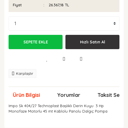
Fiyat
26.367,18 TL
SEPETE EKLE
Hızlı Satın Al
Karşılaştır
Ürün Bilgisi
Yorumlar
Taksit Seçen
Impo Sk 404/27 Technoplast Başlıklı Derin Kuyu 3 Hp
Monofaze Motorlu 45 mt Kablolu Panolu Dalgıç Pompa
Bu ürünün fiyat bilgisi, resim, ürün açıklamalarında ve