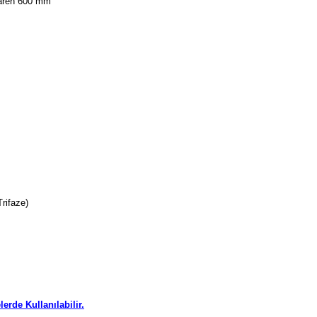
baren 600 mm
Trifaze)
rde Kullanılabilir.