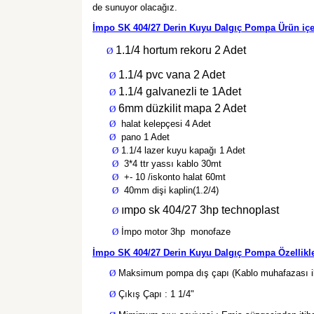
de sunuyor olacağız.
İmpo SK 404/27 Derin Kuyu Dalgıç Pompa Ürün içe
1.1/4 hortum rekoru 2 Adet
Ø
1.1/4 pvc vana 2 Adet
Ø
1.1/4 galvanezli te 1Adet
Ø
6mm düzkilit mapa 2 Adet
Ø
Ø
halat kelepçesi 4 Adet
Ø
pano 1 Adet
Ø
1.1/4 lazer kuyu kapağı 1 Adet
Ø
3*4 ttr yassı kablo 30mt
Ø
+- 10 /iskonto halat 60mt
Ø
40mm dişi kaplin(1.2/4)
ımpo sk 404/27 3hp technoplast
Ø
Ø
İmpo motor 3hp
monofaze
İmpo SK 404/27 Derin Kuyu Dalgıç Pompa Özellikle
Ø
Maksimum pompa dış çapı (Kablo muhafazası ile
Ø
Çıkış Çapı : 1 1/4"