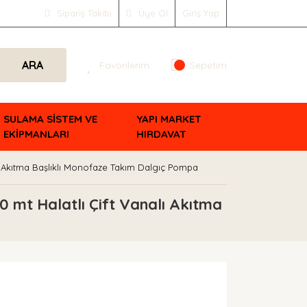
Sipariş Takibi
Üye Ol
Giriş Yap
ARA
Favorilerim
Sepetim
SULAMA SİSTEM VE
YAPI MARKET
EKİPMANLARI
HIRDAVAT
lı Akıtma Başlıklı Monofaze Takım Dalgıç Pompa
 mt Halatlı Çift Vanalı Akıtma