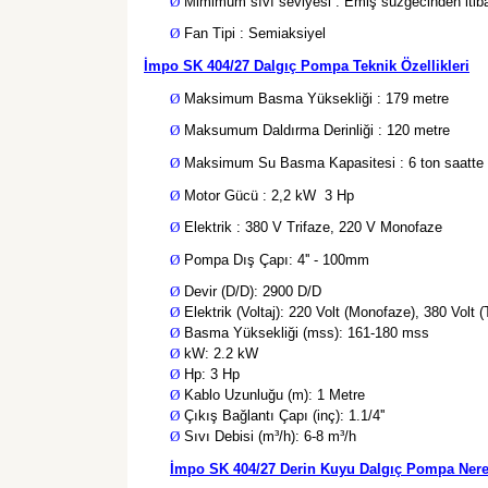
Ø
Mimimum sıvı seviyesi : Emiş süzgecinden iti
Ø
Fan Tipi : Semiaksiyel
İmpo SK 404/27 Dalgıç Pompa Teknik Özellikleri
Ø
Maksimum Basma Yüksekliği : 179 metre
Ø
Maksumum Daldırma Derinliği : 120 metre
Ø
Maksimum Su Basma Kapasitesi : 6 ton saatte
Ø
Motor Gücü : 2,2 kW 3 Hp
Ø
Elektrik : 380 V Trifaze, 220 V Monofaze
Ø
Pompa Dış Çapı: 4'' - 100mm
Ø
Devir (D/D): 2900 D/D
Ø
Elektrik (Voltaj): 220 Volt (Monofaze), 380 Volt (
Ø
Basma Yüksekliği (mss): 161-180 mss
Ø
kW: 2.2 kW
Ø
Hp: 3 Hp
Ø
Kablo Uzunluğu (m):
1 Metre
Ø
Çıkış Bağlantı Çapı (inç): 1.1/4''
Ø
Sıvı Debisi (m³/h): 6-8 m³/h
İmpo SK 404/27 Derin Kuyu Dalgıç Pompa Nerele