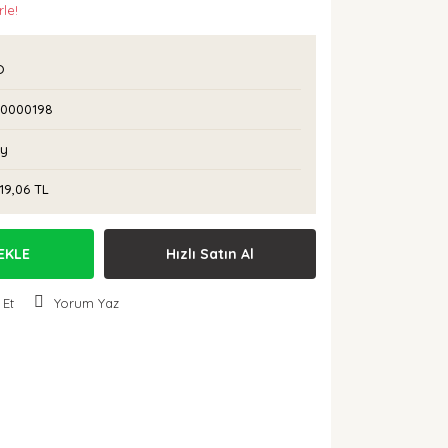
rle!
O
I0000198
Ay
19,06 TL
EKLE
Hızlı Satın Al
 Et
Yorum Yaz