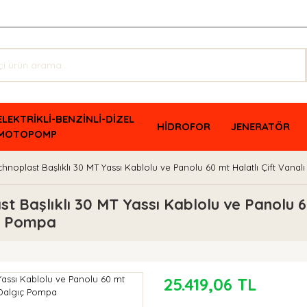
ELEKTRİKLİ-BENZİNLİ-DİZEL
HİDROFOR
JENERATÖR
MOTOPOMP
hnoplast Başlıklı 30 MT Yassı Kablolu ve Panolu 60 mt Halatlı Çift Vana
 Başlıklı 30 MT Yassı Kablolu ve Panolu 60
ıç Pompa
25.419,06 TL