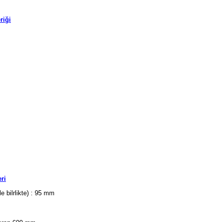
riği
ri
 bilrlikte) : 95 mm