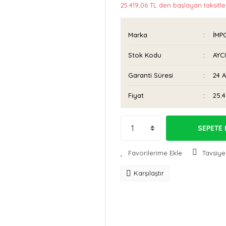
25.419,06 TL den başlayan taksitle
Marka
İMP
Stok Kodu
AYC
Garanti Süresi
24 
Fiyat
25.4
SEPETE 
Tavsiye
Karşılaştır