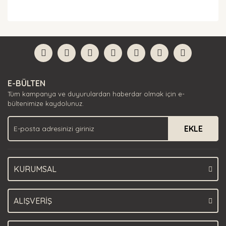
Bu ürünün fiyat bilgisi, resim, ürün açıklamalarında ve
diğer konularda yetersiz gördüğünüz noktaları öneri
Bu ürüne ilk yorumu siz yapın!
formunu kullanarak tarafımıza iletebilirsiniz.
Görüş ve önerileriniz için teşekkür ederiz.
Yorum Yaz
Ürün resmi kalitesiz, bozuk veya görüntülenemiyor.
E-BÜLTEN
Ürün açıklamasında eksik bilgiler bulunuyor.
Tüm kampanya ve duyurulardan haberdar olmak için e-
Ürün bilgilerinde hatalar bulunuyor.
bültenimize kaydolunuz.
Ürün fiyatı diğer sitelerden daha pahalı.
EKLE
Bu ürüne benzer farklı alternatifler olmalı.
KURUMSAL
Gönder
ALIŞVERİŞ