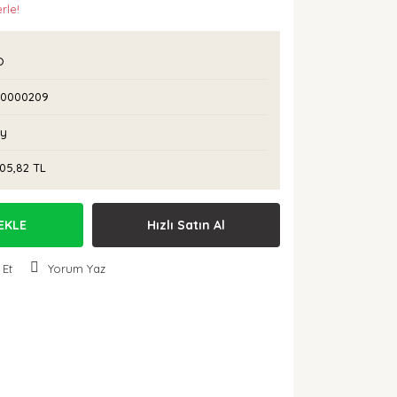
rle!
O
I0000209
Ay
05,82 TL
EKLE
Hızlı Satın Al
 Et
Yorum Yaz