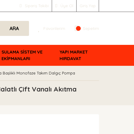
Sipariş Takibi
Üye Ol
Giriş Yap
ARA
Favorilerim
Sepetim
SULAMA SİSTEM VE
YAPI MARKET
EKİPMANLARI
HIRDAVAT
tma Başlıklı Monofaze Takım Dalgıç Pompa
latlı Çift Vanalı Akıtma