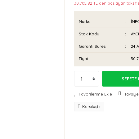
30.705,82 TL den başlayan taksitle
Marka
İMP
Stok Kodu
AYC
Garanti Süresi
24 
Fiyat
30.7
SEPETE 
Tavsiye
Karşılaştır