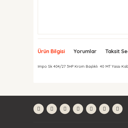
Ürün Bilgisi
Yorumlar
Taksit Se
Impo Sk 404/27 3HP Krom Başlıklı 40 MT Yassı Kabl
Bu ürünün fiyat bilgisi, resim, ürün açıklamaları
Görüş ve önerileriniz için teşekkür ederiz.
Ürün resmi kalitesiz, bozuk veya görüntülenemiyor
Ürün açıklamasında eksik bilgiler bulunuyor.
Ürün bilgilerinde hatalar bulunuyor.
Ürün fiyatı diğer sitelerden daha pahalı.