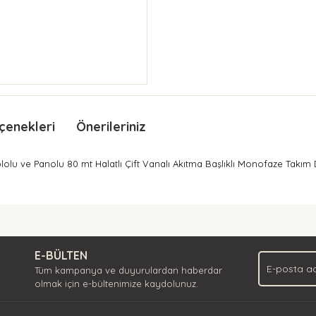
çenekleri
Önerileriniz
olu ve Panolu 80 mt Halatlı Çift Vanalı Akıtma Başlıklı Monofaze Takı
nda ve diğer konularda yetersiz gördüğünüz noktaları öneri formunu kullan
Bu ürüne ilk yorumu siz yapın!
.
E-BÜLTEN
Yorum Yaz
Tüm kampanya ve duyurulardan haberdar
olmak için e-bültenimize kaydolunuz.