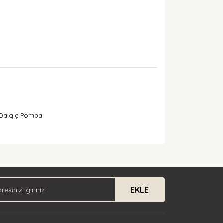
m Dalgıç Pompa
arak tarafımıza iletebilirsiniz.
EKLE