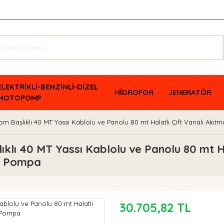
ELEKTRİKLİ-BENZİNLİ-DİZEL
HİDROFOR
JENERATÖR
MOTOPOMP
m Başlıklı 40 MT Yassı Kablolu ve Panolu 80 mt Halatlı Çift Vanalı Akı
lı 40 MT Yassı Kablolu ve Panolu 80 mt Ha
ıç Pompa
30.705,82 TL