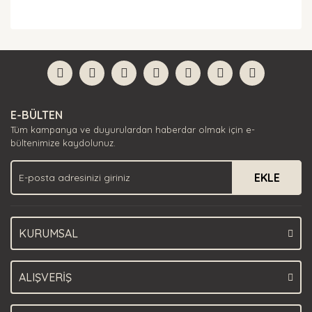
Bu ürünün fiyat bilgisi, resim, ürün açıklamalarında ve
diğer konularda yetersiz gördüğünüz noktaları öneri
Bu ürüne ilk yorumu siz yapın!
formunu kullanarak tarafımıza iletebilirsiniz.
Görüş ve önerileriniz için teşekkür ederiz.
Yorum Yaz
Ürün resmi kalitesiz, bozuk veya görüntülenemiyor.
E-BÜLTEN
Ürün açıklamasında eksik bilgiler bulunuyor.
Tüm kampanya ve duyurulardan haberdar olmak için e-
Ürün bilgilerinde hatalar bulunuyor.
bültenimize kaydolunuz.
Ürün fiyatı diğer sitelerden daha pahalı.
EKLE
Bu ürüne benzer farklı alternatifler olmalı.
KURUMSAL
Gönder
ALIŞVERİŞ