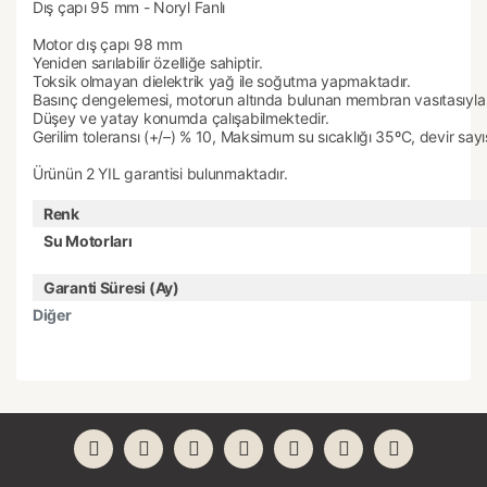
Dış çapı 95 mm - Noryl Fanlı
Motor dış çapı 98 mm
Yeniden sarılabilir özelliğe sahiptir.
Toksik olmayan dielektrik yağ ile soğutma yapmaktadır.
Basınç dengelemesi, motorun altında bulunan membran vasıtasıyla
Düşey ve yatay konumda çalışabilmektedir.
Gerilim toleransı (+/–) % 10, Maksimum su sıcaklığı 35ºC, devir sayı
Ürünün 2 YIL garantisi bulunmaktadır.
Renk
Su Motorları
Garanti Süresi (Ay)
Diğer
Bu ürünün fiyat bilgisi, resim, ürün açıklamalarında ve
diğer konularda yetersiz gördüğünüz noktaları öneri
Bu ürüne ilk yorumu siz yapın!
formunu kullanarak tarafımıza iletebilirsiniz.
Görüş ve önerileriniz için teşekkür ederiz.
Yorum Yaz