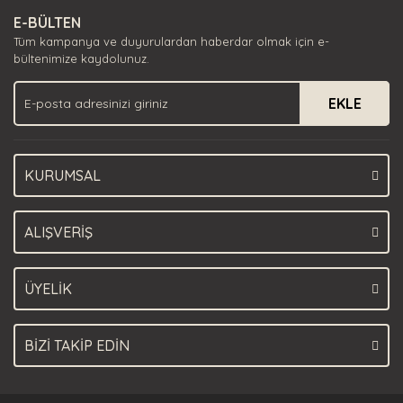
Ürün resmi kalitesiz, bozuk veya görüntülenemiyor.
E-BÜLTEN
Ürün açıklamasında eksik bilgiler bulunuyor.
Tüm kampanya ve duyurulardan haberdar olmak için e-
Ürün bilgilerinde hatalar bulunuyor.
bültenimize kaydolunuz.
Ürün fiyatı diğer sitelerden daha pahalı.
EKLE
Bu ürüne benzer farklı alternatifler olmalı.
KURUMSAL
Gönder
ALIŞVERİŞ
ÜYELİK
BİZİ TAKİP EDİN