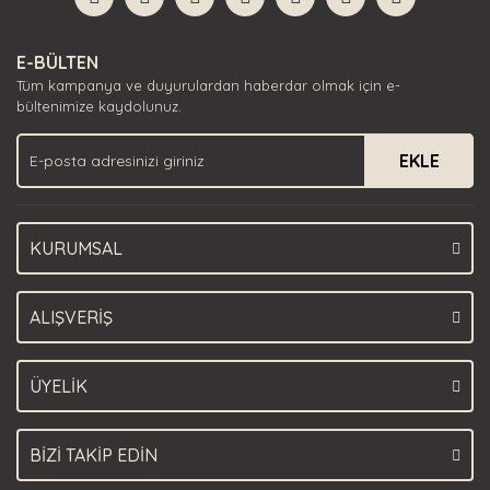
Yorum Yaz
Ürün resmi kalitesiz, bozuk veya görüntülenemiyor.
E-BÜLTEN
Ürün açıklamasında eksik bilgiler bulunuyor.
Tüm kampanya ve duyurulardan haberdar olmak için e-
Ürün bilgilerinde hatalar bulunuyor.
bültenimize kaydolunuz.
Ürün fiyatı diğer sitelerden daha pahalı.
EKLE
Bu ürüne benzer farklı alternatifler olmalı.
KURUMSAL
Gönder
ALIŞVERİŞ
ÜYELİK
BİZİ TAKİP EDİN