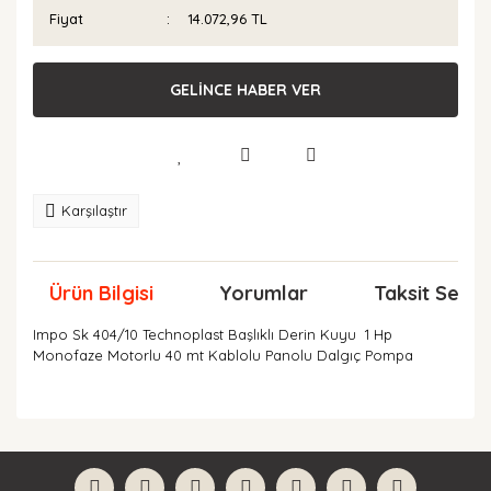
Fiyat
14.072,96 TL
GELİNCE HABER VER
Karşılaştır
Ürün Bilgisi
Yorumlar
Taksit Seçen
Impo Sk 404/10 Technoplast Başlıklı Derin Kuyu 1 Hp
Monofaze Motorlu 40 mt Kablolu Panolu Dalgıç Pompa
Bu ürünün fiyat bilgisi, resim, ürün açıklamalarında ve
diğer konularda yetersiz gördüğünüz noktaları öneri
Bu ürüne ilk yorumu siz yapın!
formunu kullanarak tarafımıza iletebilirsiniz.
Görüş ve önerileriniz için teşekkür ederiz.