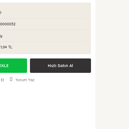
O
I0000032
Ay
11,04 TL
EKLE
Hızlı Satın Al
 Et
Yorum Yaz