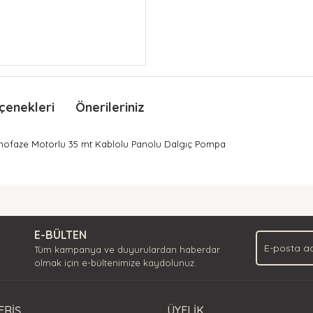
çenekleri
Önerileriniz
onofaze Motorlu 35 mt Kablolu Panolu Dalgıç Pompa
nda ve diğer konularda yetersiz gördüğünüz noktaları öneri formunu kullan
Bu ürüne ilk yorumu siz yapın!
.
E-BÜLTEN
Yorum Yaz
Tüm kampanya ve duyurulardan haberdar
olmak için e-bültenimize kaydolunuz.
ERİŞ
ÜYELİK