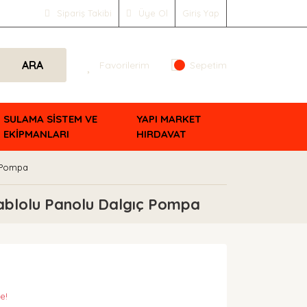
Sipariş Takibi
Üye Ol
Giriş Yap
ARA
Favorilerim
Sepetim
SULAMA SİSTEM VE
YAPI MARKET
EKİPMANLARI
HIRDAVAT
ç Pompa
ablolu Panolu Dalgıç Pompa
e!