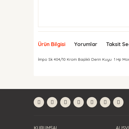
Ürün Bilgisi
Yorumlar
Taksit Se
İmpo Sk 404/10 Krom Başlıklı Derin Kuyu 1 Hp M
Bu ürünün fiyat bilgisi, resim, ürün açıklamaları
Görüş ve önerileriniz için teşekkür ederiz.
Ürün resmi kalitesiz, bozuk veya görüntülenemiyor
Ürün açıklamasında eksik bilgiler bulunuyor.
Ürün bilgilerinde hatalar bulunuyor.
Ürün fiyatı diğer sitelerden daha pahalı.
Bu ürüne benzer farklı alternatifler olmalı.
KURUMSAL
ALIŞV