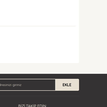
arak tarafımıza iletebilirsiniz.
EKLE
BİZİ TAKİP EDİN