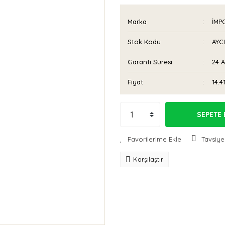
Marka
İMP
Stok Kodu
AYC
Garanti Süresi
24 
Fiyat
14.4
SEPETE 
Tavsiye
Karşılaştır