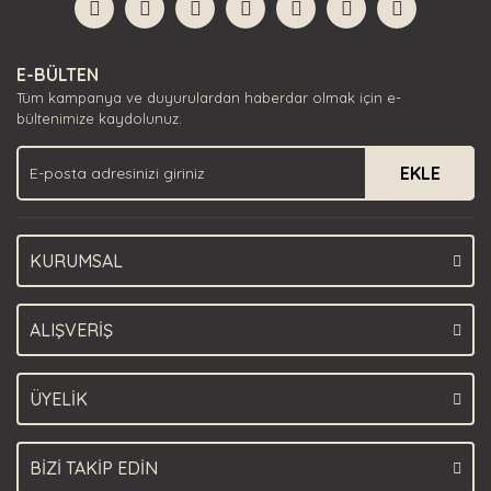
Yorum Yaz
Ürün resmi kalitesiz, bozuk veya görüntülenemiyor.
E-BÜLTEN
Ürün açıklamasında eksik bilgiler bulunuyor.
Tüm kampanya ve duyurulardan haberdar olmak için e-
Ürün bilgilerinde hatalar bulunuyor.
bültenimize kaydolunuz.
Ürün fiyatı diğer sitelerden daha pahalı.
EKLE
Bu ürüne benzer farklı alternatifler olmalı.
KURUMSAL
Gönder
ALIŞVERİŞ
ÜYELİK
BİZİ TAKİP EDİN