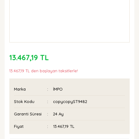
13.467,19 TL
13.467,19 TL den başlayan taksitlerle!
Marka
İMPO
Stok Kodu
copycopyST9482
Garanti Süresi
24 Ay
Fiyat
13.467,19 TL