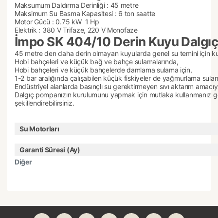
Maksumum Daldırma Derinliği : 45 metre
Maksimum Su Basma Kapasitesi : 6 ton saatte
Motor Gücü : 0.75 kW 1 Hp
Elektrik : 380 V Trifaze, 220 V Monofaze
İmpo SK 404/10 Derin Kuyu Dalgıç 
45 metre den daha derin olmayan kuyularda genel su temini için kulla
Hobi bahçeleri ve küçük bağ ve bahçe sulamalarında,
Hobi bahçeleri ve küçük bahçelerde damlama sulama için,
1-2 bar aralığında çalışabilen küçük fiskiyeler de yağmurlama sulam
Endüstriyel alanlarda basınçlı su gerektirmeyen sıvı aktarım amacıyla 
Dalgıç pompanızın kurulumunu yapmak için mutlaka kullanmanız gere
şekillendirebilirsiniz.
Su Motorları
Garanti Süresi (Ay)
Diğer
Bu ürünün fiyat bilgisi, resim, ürün açıklamalarında ve
diğer konularda yetersiz gördüğünüz noktaları öneri
Bu ürüne ilk yorumu siz yapın!
formunu kullanarak tarafımıza iletebilirsiniz.
Görüş ve önerileriniz için teşekkür ederiz.