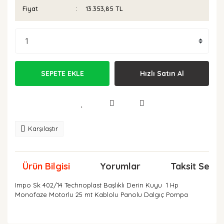
Fiyat
13.353,85 TL
SEPETE EKLE
Hızlı Satın Al
Karşılaştır
Ürün Bilgisi
Yorumlar
Taksit Seçen
Impo Sk 402/14 Technoplast Başlıklı Derin Kuyu 1 Hp
Monofaze Motorlu 25 mt Kablolu Panolu Dalgıç Pompa
Bu ürünün fiyat bilgisi, resim, ürün açıklamalarında ve