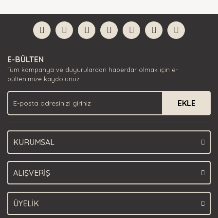
diğer konularda yetersiz gördüğünüz noktaları öneri
Bu ürüne ilk yorumu siz yapın!
formunu kullanarak tarafımıza iletebilirsiniz.
Görüş ve önerileriniz için teşekkür ederiz.
Yorum Yaz
Ürün resmi kalitesiz, bozuk veya görüntülenemiyor.
E-BÜLTEN
Ürün açıklamasında eksik bilgiler bulunuyor.
Tüm kampanya ve duyurulardan haberdar olmak için e-
Ürün bilgilerinde hatalar bulunuyor.
bültenimize kaydolunuz.
Ürün fiyatı diğer sitelerden daha pahalı.
EKLE
Bu ürüne benzer farklı alternatifler olmalı.
KURUMSAL
Gönder
ALIŞVERİŞ
ÜYELİK