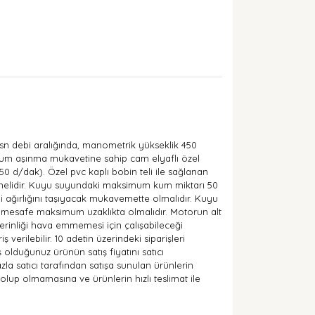
t/sn debi aralığında, manometrik yükseklik 450
kum aşınma mukavetine sahip cam elyaflı özel
0 d/dak). Özel pvc kaplı bobin teli ile sağlanan
ilmelidir. Kuyu suyundaki maksimum kum miktarı 50
 ağırlığını taşıyacak mukavemette olmalıdır. Kuyu
i mesafe maksimum uzaklıkta olmalıdır. Motorun alt
rinliği hava emmemesi için çalışabileceği
erilebilir. 10 adetin üzerindeki siparişleri
 olduğunuz ürünün satış fiyatını satıcı
fazla satıcı tarafından satışa sunulan ürünlerin
 olup olmamasına ve ürünlerin hızlı teslimat ile