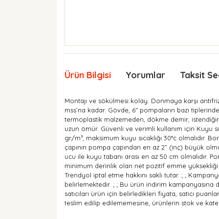
Ürün Bilgisi
Yorumlar
Taksit Se
Montajı ve sökülmesi kolay. Donmaya karşı antifriz 
mss’na kadar. Gövde, 6" pompaların bazı tiplerin
termoplastik malzemeden, dökme demir, istendiğinde
uzun ömür. Güvenli ve verimli kullanım için Kuyu 
gr/m³, maksimum kuyu sıcaklığı 30°c olmalıdır. Bo
çapının pompa çapından en az 2” (inç) büyük olmas
ucu ile kuyu tabanı arası en az 50 cm olmalıdır. 
minimum derinlik olan net pozitif emme yüksekliği (n
Trendyol iptal etme hakkını saklı tutar. ; ; Kampany
belirlemektedir. ; ; Bu ürün indirim kampanyasına dahi
satıcıları ürün için belirledikleri fiyata, satıcı p
teslim edilip edilememesine, ürünlerin stok ve kateg