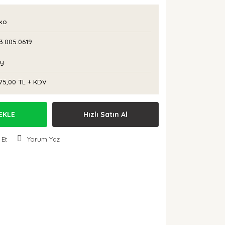
rko
3.005.0619
Ay
75,00 TL + KDV
EKLE
Hızlı Satın Al
 Et
Yorum Yaz