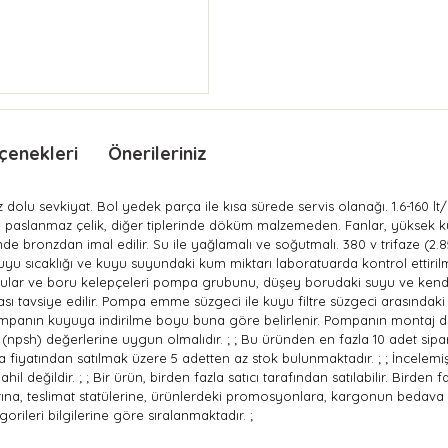
çenekleri
Önerileriniz
dolu sevkiyat. Bol yedek parça ile kısa sürede servis olanağı. 1.6-160 l
de paslanmaz çelik, diğer tiplerinde döküm malzemeden. Fanlar, yüksek 
 bronzdan imal edilir. Su ile yağlamalı ve soğutmalı. 380 v trifaze (2.85
suyu sıcaklığı ve kuyu suyundaki kum miktarı laboratuarda kontrol ettir
rular ve boru kelepçeleri pompa grubunu, düşey borudaki suyu ve kendi
ı tavsiye edilir. Pompa emme süzgeci ile kuyu filtre süzgeci arasındak
Pompanın kuyuya indirilme boyu buna göre belirlenir. Pompanın montaj de
psh) değerlerine uygun olmalıdır. ; ; Bu üründen en fazla 10 adet sipariş v
a fiyatından satılmak üzere 5 adetten az stok bulunmaktadır. ; ; İncelemiş
l değildir. ; ; Bir ürün, birden fazla satıcı tarafından satılabilir. Birden 
uanlarına, teslimat statülerine, ürünlerdeki promosyonlara, kargonun bedava
orileri bilgilerine göre sıralanmaktadır. ;