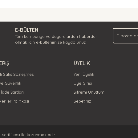
nda ve diğer konularda yetersiz gördüğünüz noktaları öneri formunu kullan
Bu ürüne ilk yorumu siz yapın!
.
E-BÜLTEN
Yorum Yaz
Tüm kampanya ve duyurulardan haberdar
olmak için e-bültenimize kaydolunuz.
ERİŞ
ÜYELİK
i Satış Sözleşmesi
Yeni Üyelik
 ve Güvenlik
Üye Girişi
 İade Şartları
Şifremi Unuttum
Veriler Politikası
Sepetiniz
Gönder
L sertifikası ile korunmaktadır.