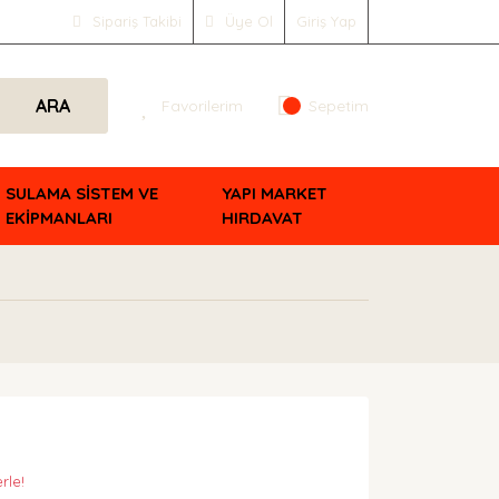
Sipariş Takibi
Üye Ol
Giriş Yap
ARA
Favorilerim
Sepetim
SULAMA SİSTEM VE
YAPI MARKET
EKİPMANLARI
HIRDAVAT
rle!