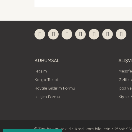
Bu ürünün fiyat bilgisi, resim, ürün açıklamaları
Görüş ve önerileriniz için teşekkür ederiz.
Ürün resmi kalitesiz, bozuk veya görüntülenemiyor
Ürün açıklamasında eksik bilgiler bulunuyor.
Ürün bilgilerinde hatalar bulunuyor.
Ürün fiyatı diğer sitelerden daha pahalı.
Bu ürüne benzer farklı alternatifler olmalı.
KURUMSAL
ALIŞV
İletişim
Mesafel
Kargo Takibi
Gizlilik
Havale Bildirim Formu
İptal ve
İletişim Formu
Kişisel 
© Tüm hakları saklıdır. Kredi kartı bilgileriniz 256bit SS