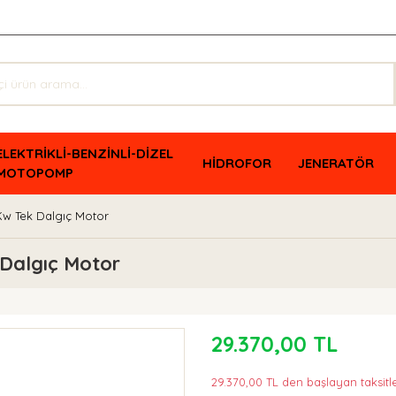
ELEKTRİKLİ-BENZİNLİ-DİZEL
HİDROFOR
JENERATÖR
MOTOPOMP
5 Kw Tek Dalgıç Motor
 Dalgıç Motor
29.370,00 TL
29.370,00 TL den başlayan taksitle