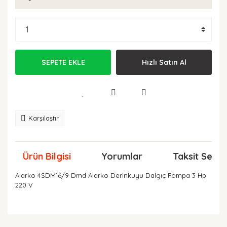
SEPETE EKLE
Hızlı Satın Al
Karşılaştır
Ürün Bilgisi
Yorumlar
Taksit Seçen
Alarko 4SDM16/9 Dmd Alarko Derinkuyu Dalgıç Pompa 3 Hp
220 V
Bu ürünün fiyat bilgisi, resim, ürün açıklamalarında ve
diğer konularda yetersiz gördüğünüz noktaları öneri
Bu ürüne ilk yorumu siz yapın!