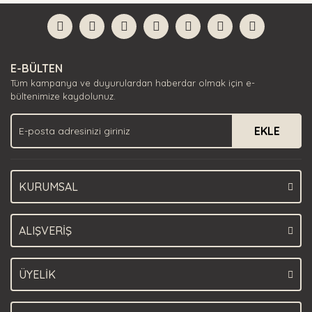
formunu kullanarak tarafımıza iletebilirsiniz.
Görüş ve önerileriniz için teşekkür ederiz.
Yorum Yaz
Ürün resmi kalitesiz, bozuk veya görüntülenemiyor.
E-BÜLTEN
Ürün açıklamasında eksik bilgiler bulunuyor.
Tüm kampanya ve duyurulardan haberdar olmak için e-
Ürün bilgilerinde hatalar bulunuyor.
bültenimize kaydolunuz.
Ürün fiyatı diğer sitelerden daha pahalı.
EKLE
Bu ürüne benzer farklı alternatifler olmalı.
KURUMSAL
Gönder
ALIŞVERİŞ
ÜYELİK