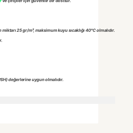
ve çiftçiler için güvenilir bir dosttur.
r
 miktarı 25 gr/m³, maksimum kuyu sıcaklığı 40°C olmalıdır.
r.
SH) değerlerine uygun olmalıdır.
arak tarafımıza iletebilirsiniz.