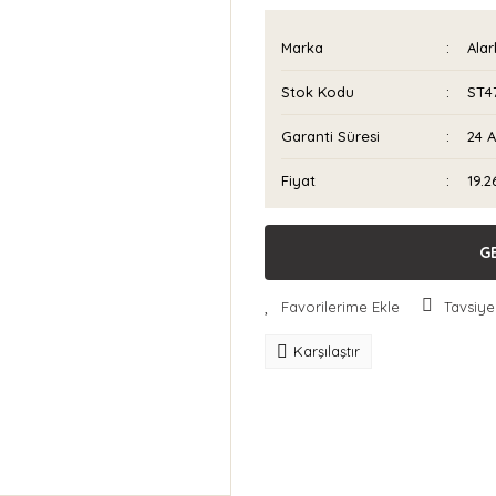
Marka
Ala
Stok Kodu
ST4
Garanti Süresi
24 
Fiyat
19.2
G
Tavsiye
Karşılaştır