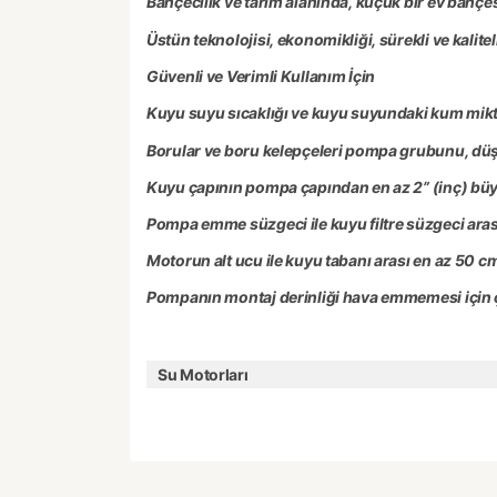
Bahçecilik ve tarım alanında, küçük bir ev bahç
Üstün teknolojisi, ekonomikliği, sürekli ve kalitel
Güvenli ve Verimli Kullanım İçin
Kuyu suyu sıcaklığı ve kuyu suyundaki kum mikt
Borular ve boru kelepçeleri pompa grubunu, düşe
Kuyu çapının pompa çapından en az 2” (inç) büyü
Pompa emme süzgeci ile kuyu filtre süzgeci ara
Motorun alt ucu ile kuyu tabanı arası en az 50 c
Pompanın montaj derinliği hava emmemesi için ç
Su Motorları
Bu ürünün fiyat bilgisi, resim, ürün açıklamaları
Görüş ve önerileriniz için teşekkür ederiz.