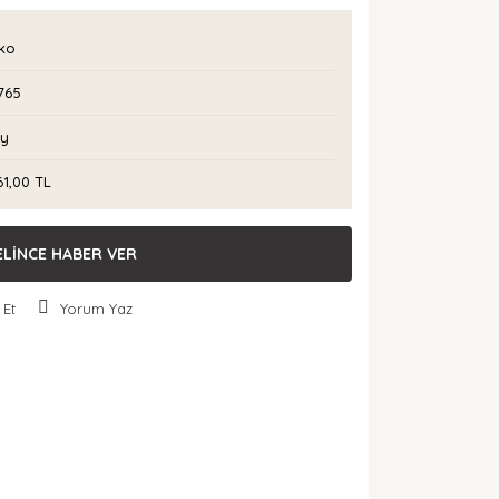
rko
765
Ay
61,00 TL
ELİNCE HABER VER
 Et
Yorum Yaz