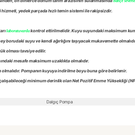
esinden, on binlerce dönüm tarım arazisinin sulanmasında
bahçe severle
i hizmeti, yedek parçada hızlı temin sistemi ile rakipsizdir.
arı
kontrol ettirilmelidir. Kuyu suyundaki maksimum kum
laboratuvarda
y borudaki suyu ve kendi ağırlığını taşıyacak mukavemette olmalıdı
k olması tavsiye edilir.
sındaki mesafe maksimum uzaklıkta olmalıdır.
m olmalıdır. Pompanın kuyuya indirilme boyu buna göre belirlenir.
alışabileceği minimum derinlik olan Net Pozitif Emme Yüksekliği
(NP
Dalgıç Pompa
nda ve diğer konularda yetersiz gördüğünüz noktaları öneri formunu kullan
Bu ürüne ilk yorumu siz yapın!