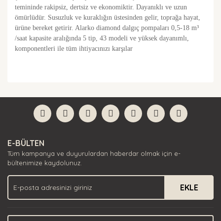
temininde rakipsiz, dertsiz ve ekonomiktir. Dayanıklı ve uzun
ömürlüdür. Susuzluk ve kuraklığın üstesinden gelir, toprağa hayat,
ürüne bereket getirir. Alarko diamond dalgıç pompaları 0,5-18 m³
/saat kapasite aralığında 5 tip, 43 modeli ve yüksek dayanımlı,
komponentleri ile tüm ihtiyacınızı karşılar
Bu ürünün fiyat bilgisi, resim, ürün açıklamalarında ve
diğer konularda yetersiz gördüğünüz noktaları öneri
Bu ürüne ilk yorumu siz yapın!
formunu kullanarak tarafımıza iletebilirsiniz.
Görüş ve önerileriniz için teşekkür ederiz.
Yorum Yaz
Ürün resmi kalitesiz, bozuk veya görüntülenemiyor.
E-BÜLTEN
Ürün açıklamasında eksik bilgiler bulunuyor.
Tüm kampanya ve duyurulardan haberdar olmak için e-
Ürün bilgilerinde hatalar bulunuyor.
bültenimize kaydolunuz.
Ürün fiyatı diğer sitelerden daha pahalı.
EKLE
Bu ürüne benzer farklı alternatifler olmalı.