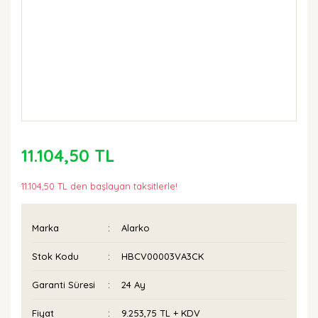
11.104,50 TL
11.104,50 TL den başlayan taksitlerle!
Marka
Alarko
Stok Kodu
HBCV00003VA3CK
Garanti Süresi
24 Ay
Fiyat
9.253,75 TL + KDV