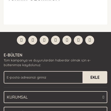
Bu ürünün fiyat bilgisi, resim, ürün açıklamalarında ve
diğer konularda yetersiz gördüğünüz noktaları öneri
Bu ürüne ilk yorumu siz yapın!
formunu kullanarak tarafımıza iletebilirsiniz.
Görüş ve önerileriniz için teşekkür ederiz.
Yorum Yaz
Ürün resmi kalitesiz, bozuk veya görüntülenemiyor.
E-BÜLTEN
Ürün açıklamasında eksik bilgiler bulunuyor.
Tüm kampanya ve duyurulardan haberdar olmak için e-
Ürün bilgilerinde hatalar bulunuyor.
bültenimize kaydolunuz.
Ürün fiyatı diğer sitelerden daha pahalı.
EKLE
Bu ürüne benzer farklı alternatifler olmalı.
KURUMSAL
Gönder