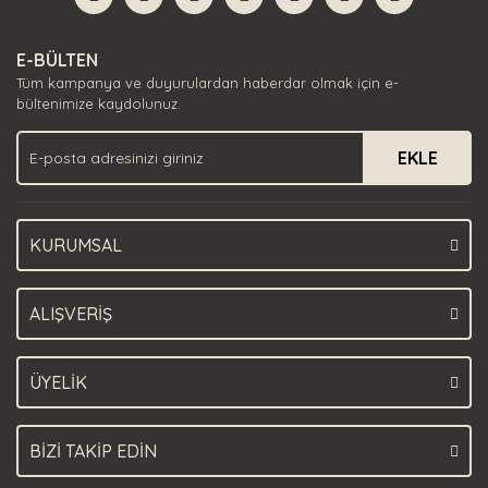
Yorum Yaz
Ürün resmi kalitesiz, bozuk veya görüntülenemiyor.
E-BÜLTEN
Ürün açıklamasında eksik bilgiler bulunuyor.
Tüm kampanya ve duyurulardan haberdar olmak için e-
Ürün bilgilerinde hatalar bulunuyor.
bültenimize kaydolunuz.
Ürün fiyatı diğer sitelerden daha pahalı.
EKLE
Bu ürüne benzer farklı alternatifler olmalı.
KURUMSAL
Gönder
ALIŞVERİŞ
ÜYELİK
BİZİ TAKİP EDİN