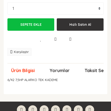
SEPETE EKLE
Hızlı Satın Al
Karşılaştır
Ürün Bilgisi
Yorumlar
Taksit Seçen
6/42 7,5HP ALARKO TEK KADEME
Bu ürünün fiyat bilgisi, resim, ürün açıklamalarında ve
diğer konularda yetersiz gördüğünüz noktaları öneri
Bu ürüne ilk yorumu siz yapın!
formunu kullanarak tarafımıza iletebilirsiniz.
Görüş ve önerileriniz için teşekkür ederiz.