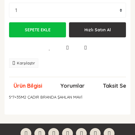
SEPETE EKLE
Hızlı Satın Al
Karşılaştır
Ürün Bilgisi
Yorumlar
Taksit Seçen
5*7=35M2 ÇADIR BRANDA ŞAHLAN MAVİ
Bu ürünün fiyat bilgisi, resim, ürün açıklamalarında ve
diğer konularda yetersiz gördüğünüz noktaları öneri
Bu ürüne ilk yorumu siz yapın!
formunu kullanarak tarafımıza iletebilirsiniz.
Görüş ve önerileriniz için teşekkür ederiz.