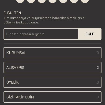
Yorum Yaz
Ürün resmi kalitesiz, bozuk veya görüntülenemiyor.
E-BÜLTEN
Ürün açıklamasında eksik bilgiler bulunuyor.
Tüm kampanya ve duyurulardan haberdar olmak için e-
Ürün bilgilerinde hatalar bulunuyor.
bültenimize kaydolunuz.
Ürün fiyatı diğer sitelerden daha pahalı.
EKLE
Bu ürüne benzer farklı alternatifler olmalı.
KURUMSAL
Gönder
ALIŞVERİŞ
ÜYELİK
BİZİ TAKİP EDİN