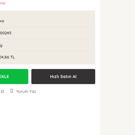
rle!
rko
I00245
Ay
04,86 TL
EKLE
Hızlı Satın Al
 Et
Yorum Yaz