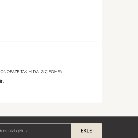
I MONOFAZE TAKIM DALGIÇ POMPA
r.
arak tarafımıza iletebilirsiniz.
EKLE