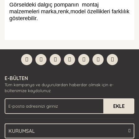
Görseldeki dalgıç pompanın montaj
malzemeleri marka,renk,model özellikleri farklılık
gösterebilir.
Bu ürünün fiyat bilgisi, resim, ürün açıklamalarında ve
diğer konularda yetersiz gördüğünüz noktaları öneri
Bu ürüne ilk yorumu siz yapın!
formunu kullanarak tarafımıza iletebilirsiniz.
Görüş ve önerileriniz için teşekkür ederiz.
Yorum Yaz
Ürün resmi kalitesiz, bozuk veya görüntülenemiyor.
E-BÜLTEN
Ürün açıklamasında eksik bilgiler bulunuyor.
Tüm kampanya ve duyurulardan haberdar olmak için e-
Ürün bilgilerinde hatalar bulunuyor.
bültenimize kaydolunuz.
Ürün fiyatı diğer sitelerden daha pahalı.
EKLE
Bu ürüne benzer farklı alternatifler olmalı.
KURUMSAL