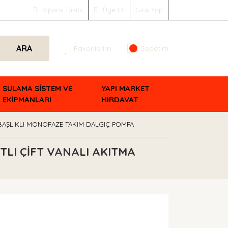
Sipariş Takibi
Üye Ol
Giriş Yap
ARA
Favorilerim
Sepetim
SULAMA SİSTEM VE
YAPI MARKET
EKİPMANLARI
HIRDAVAT
 BAŞLIKLI MONOFAZE TAKIM DALGIÇ POMPA
TLI ÇİFT VANALI AKITMA