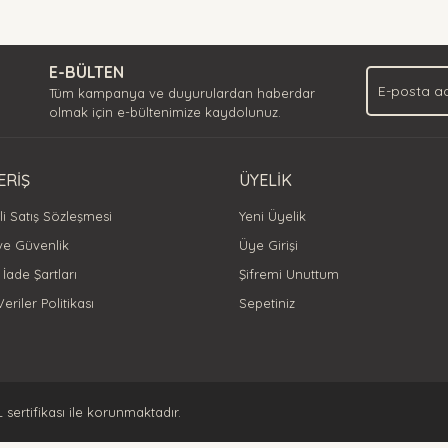
Bu ürüne ilk yorumu siz yapın!
.
E-BÜLTEN
Yorum Yaz
Tüm kampanya ve duyurulardan haberdar
olmak için e-bültenimize kaydolunuz.
ERİŞ
ÜYELİK
i Satış Sözleşmesi
Yeni Üyelik
 ve Güvenlik
Üye Girişi
 İade Şartları
Şifremi Unuttum
Veriler Politikası
Sepetiniz
Gönder
L sertifikası ile korunmaktadır.