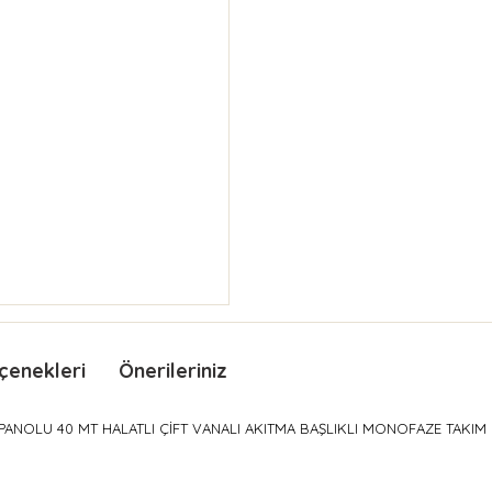
çenekleri
Önerileriniz
PANOLU 40 MT HALATLI ÇİFT VANALI AKITMA BAŞLIKLI MONOFAZE TAKI
nda ve diğer konularda yetersiz gördüğünüz noktaları öneri formunu kullan