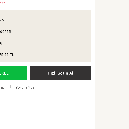
le!
rko
I00235
Ay
75,53 TL
EKLE
Hızlı Satın Al
 Et
Yorum Yaz