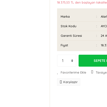
18.375,53 TL den başlayan taksitler
Marka
Ala
Stok Kodu
AYC
Garanti Süresi
24 
Fiyat
18.3
SEPETE 
Tavsiye
Karşılaştır