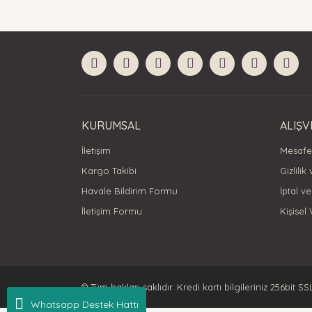
Görüş ve önerileriniz için teşekkür ederiz.
Ürün resmi kalitesiz, bozuk veya görüntülenemiyor
Ürün açıklamasında eksik bilgiler bulunuyor.
Ürün bilgilerinde hatalar bulunuyor.
Ürün fiyatı diğer sitelerden daha pahalı.
Bu ürüne benzer farklı alternatifler olmalı.
KURUMSAL
ALIŞV
İletişim
Mesafel
Kargo Takibi
Gizlilik
Havale Bildirim Formu
İptal ve
İletişim Formu
Kişisel 
© Tüm hakları saklıdır. Kredi kartı bilgileriniz 256bit SS
Whatsapp Destek Hattı