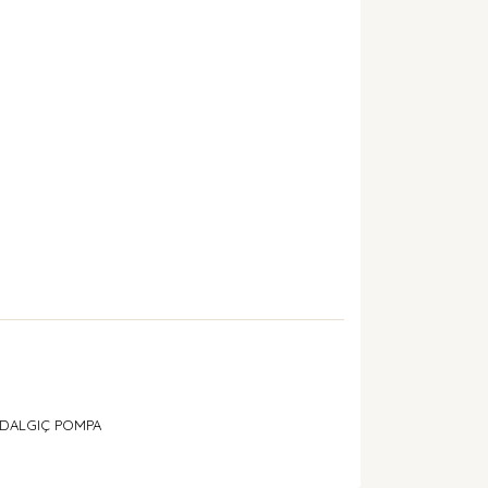
M DALGIÇ POMPA
arak tarafımıza iletebilirsiniz.