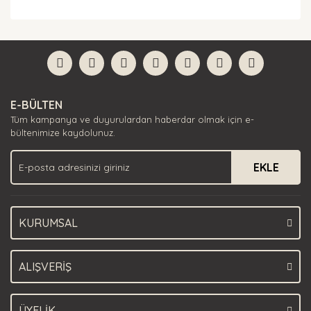
Bu ürünün fiyat bilgisi, resim, ürün açıklamalarında ve
diğer konularda yetersiz gördüğünüz noktaları öneri
Bu ürüne ilk yorumu siz yapın!
formunu kullanarak tarafımıza iletebilirsiniz.
Görüş ve önerileriniz için teşekkür ederiz.
Yorum Yaz
Ürün resmi kalitesiz, bozuk veya görüntülenemiyor.
E-BÜLTEN
Ürün açıklamasında eksik bilgiler bulunuyor.
Tüm kampanya ve duyurulardan haberdar olmak için e-
Ürün bilgilerinde hatalar bulunuyor.
bültenimize kaydolunuz.
Ürün fiyatı diğer sitelerden daha pahalı.
EKLE
Bu ürüne benzer farklı alternatifler olmalı.
KURUMSAL
Gönder
ALIŞVERİŞ
ÜYELİK