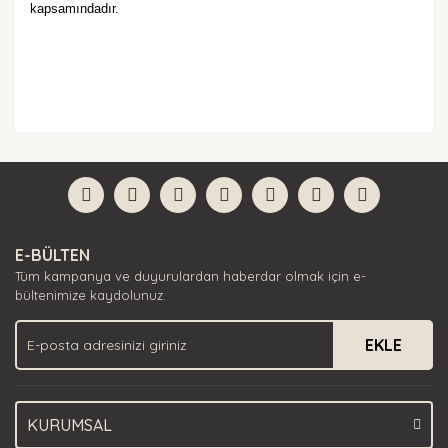
kapsamındadır.
Bu ürünün fiyat bilgisi, resim, ürün açıklamalarında ve
diğer konularda yetersiz gördüğünüz noktaları öneri
Bu ürüne ilk yorumu siz yapın!
formunu kullanarak tarafımıza iletebilirsiniz.
Görüş ve önerileriniz için teşekkür ederiz.
Yorum Yaz
Ürün resmi kalitesiz, bozuk veya görüntülenemiyor.
E-BÜLTEN
Ürün açıklamasında eksik bilgiler bulunuyor.
Tüm kampanya ve duyurulardan haberdar olmak için e-
Ürün bilgilerinde hatalar bulunuyor.
bültenimize kaydolunuz.
Ürün fiyatı diğer sitelerden daha pahalı.
EKLE
Bu ürüne benzer farklı alternatifler olmalı.
KURUMSAL