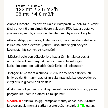
174 mt / 0 m3/h
132 mt / 3,6 m3/h
98 mt / 4,8 m3/h
Alarko Diamond Paslanmaz Dalgıç Pompaları 4” den 14” e kadar
ithal ve yerli üretim olmak üzere yaklaşık 1000 kadar çeşidi ve
yüksek dayanımlı, komponentleri ile tüm ihtiyacınızı karşılar.
-Alarko dalgıç pompaları, kullanım ve içme suyu alanında her an
kullanıma hazır, dertsiz, yatırımı kısa sürede geri ödeyen
kesintisiz, kişisel tek su kaynağıdır.
-Müstakil evlerden gökdelenlere kadar tüm binalarda çeşitli
amaçlarla kullanım suyu depolanmasında hidrofor gibi
kullanılmasının da sağladığı üstünlükle çok işlevseldir.
-Bahçecilik ve tarım alanında, küçük bir ev bahçesinden, on
binlerce dönüm tarım arazisinin sulanmasında bahçeseverler ve
çiftçiler için güvenilir bir dosttur.
-Üstün teknolojisi, ekonomikliği, sürekli ve kaliteli hizmeti, yedek
parçada hızlı temin sistemi ile rakipsizdir.
GARANTİ
:
Alarko Dalgıç Pompalar montaj esnasında kullanım
kılavuzundaki montaj şartlarına uyulduğu takdirde
2 YIL
garanti